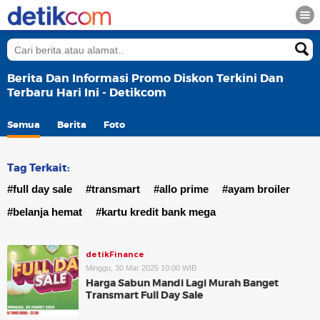
Berita Dan Informasi Promo Diskon Terkini Dan
Terbaru Hari Ini - Detikcom
Semua
Berita
Foto
Tag Terkait:
#full day sale
#transmart
#allo prime
#ayam broiler
#belanja hemat
#kartu kredit bank mega
detikFinance
Minggu, 30 Mar 2025 10:00 WIB
Harga Sabun Mandi Lagi Murah Banget
Transmart Full Day Sale