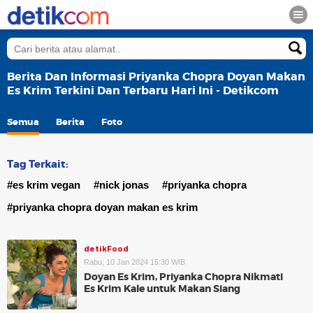
Berita Dan Informasi Priyanka Chopra Doyan Makan
Es Krim Terkini Dan Terbaru Hari Ini - Detikcom
Semua
Berita
Foto
Tag Terkait:
#es krim vegan
#nick jonas
#priyanka chopra
#priyanka chopra doyan makan es krim
detikFood
Rabu, 10 Jan 2024 15:30 WIB
Doyan Es Krim, Priyanka Chopra Nikmati
Es Krim Kale untuk Makan Siang