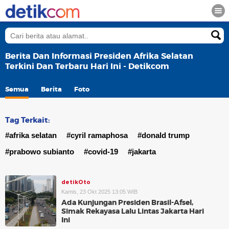
Berita Dan Informasi Presiden Afrika Selatan
Terkini Dan Terbaru Hari Ini - Detikcom
Semua
Berita
Foto
Tag Terkait:
#afrika selatan
#cyril ramaphosa
#donald trump
#prabowo subianto
#covid-19
#jakarta
detikOto
Kamis, 23 Okt 2025 13:05 WIB
Ada Kunjungan Presiden Brasil-Afsel,
Simak Rekayasa Lalu Lintas Jakarta Hari
Ini