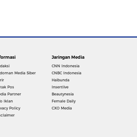
formasi
Jaringan Media
daksi
CNN Indonesia
doman Media Siber
CNBC Indonesia
rir
Haibunda
tak Pos
Insertlive
dia Partner
Beautynesia
fo Iklan
Female Daily
ivacy Policy
CXO Media
sclaimer