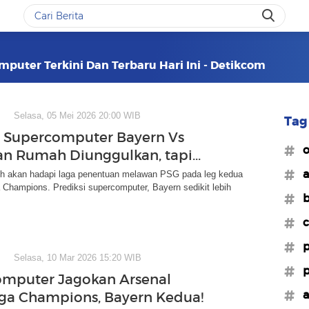
mputer Terkini Dan Terbaru Hari Ini - Detikcom
Selasa, 05 Mei 2026 20:00 WIB
Tag 
i Supercomputer Bayern Vs
#o
an Rumah Diunggulkan, tapi...
#a
h akan hadapi laga penentuan melawan PSG pada leg kedua
a Champions. Prediksi supercomputer, Bayern sedikit lebih
#b
#c
#p
Selasa, 10 Mar 2026 15:20 WIB
#p
mputer Jagokan Arsenal
#a
iga Champions, Bayern Kedua!