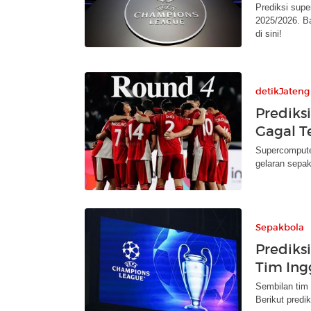
Prediksi supe
2025/2026. B
di sini!
detikJateng
Prediks
Gagal T
Supercompute
gelaran sepak
Sepakbola
Prediks
Tim Ing
Sembilan tim 
Berikut predi