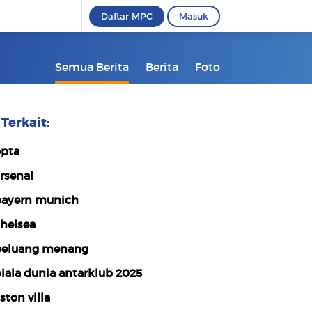
Daftar MPC
Masuk
Semua Berita
Berita
Foto
Terkait:
pta
rsenal
ayern munich
helsea
eluang menang
iala dunia antarklub 2025
ston villa