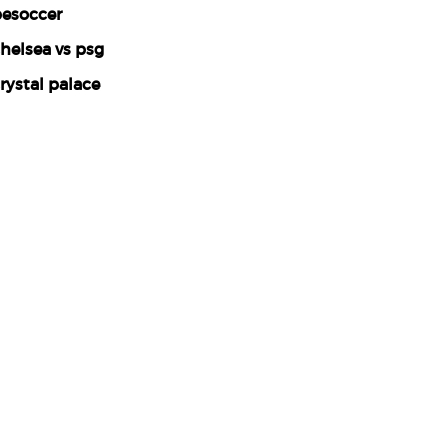
esoccer
helsea vs psg
rystal palace