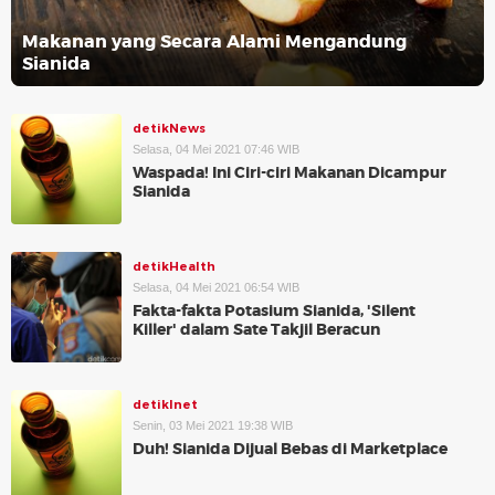
Makanan yang Secara Alami Mengandung
Sianida
detikNews
Selasa, 04 Mei 2021 07:46 WIB
Waspada! Ini Ciri-ciri Makanan Dicampur
Sianida
detikHealth
Selasa, 04 Mei 2021 06:54 WIB
Fakta-fakta Potasium Sianida, 'Silent
Killer' dalam Sate Takjil Beracun
detikInet
Senin, 03 Mei 2021 19:38 WIB
Duh! Sianida Dijual Bebas di Marketplace