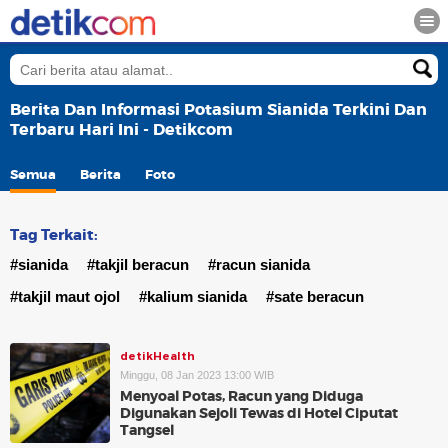
Berita Dan Informasi Potasium Sianida Terkini Dan
Terbaru Hari Ini - Detikcom
Semua
Berita
Foto
Tag Terkait:
#sianida
#takjil beracun
#racun sianida
#takjil maut ojol
#kalium sianida
#sate beracun
detikHealth
Minggu, 08 Jan 2023 13:00 WIB
Menyoal Potas, Racun yang Diduga
Digunakan Sejoli Tewas di Hotel Ciputat
Tangsel