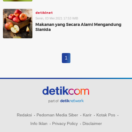
detikInet
Senin, 03 Mei 2021 17:53 WIB
Makanan yang Secara Alami Mengandung
Sianida
1
part of
Redaksi
Pedoman Media Siber
Karir
Kotak Pos
Info Iklan
Privacy Policy
Disclaimer