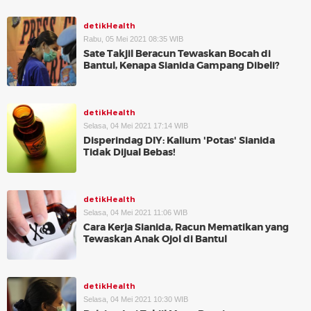
detikHealth
Rabu, 05 Mei 2021 08:35 WIB
Sate Takjil Beracun Tewaskan Bocah di
Bantul, Kenapa Sianida Gampang Dibeli?
detikHealth
Selasa, 04 Mei 2021 17:14 WIB
Disperindag DIY: Kalium 'Potas' Sianida
Tidak Dijual Bebas!
detikHealth
Selasa, 04 Mei 2021 11:06 WIB
Cara Kerja Sianida, Racun Mematikan yang
Tewaskan Anak Ojol di Bantul
detikHealth
Selasa, 04 Mei 2021 10:30 WIB