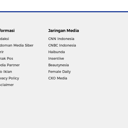
formasi
Jaringan Media
daksi
CNN Indonesia
doman Media Siber
CNBC Indonesia
rir
Haibunda
tak Pos
Insertlive
dia Partner
Beautynesia
fo Iklan
Female Daily
ivacy Policy
CXO Media
sclaimer