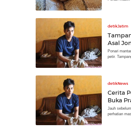
detikJatim
Tampang
Asal Jo
Ponari manta
petir. Tampan
detikNews
Cerita 
Buka Pr
Jauh sebelum
perhatian ma