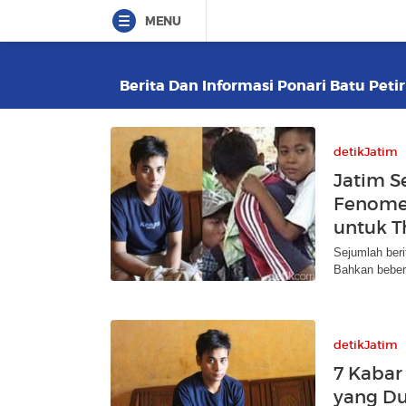
MENU
Berita Dan Informasi Ponari Batu Petir
detikJatim
Jatim S
Fenomen
untuk 
Sejumlah ber
Bahkan bebera
detikJatim
7 Kabar 
yang D