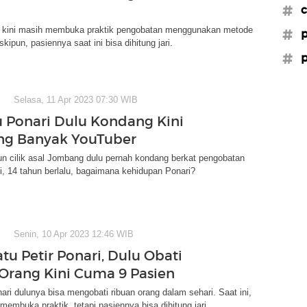
#c
a kini masih membuka praktik pengobatan menggunakan metode
#p
skipun, pasiennya saat ini bisa dihitung jari.
#p
Selasa, 11 Apr 2023 07:30 WIB
ku Ponari Dulu Kondang Kini
ng Banyak YouTuber
un cilik asal Jombang dulu pernah kondang berkat pengobatan
ini, 14 tahun berlalu, bagaimana kehidupan Ponari?
Senin, 10 Apr 2023 12:46 WIB
tu Petir Ponari, Dulu Obati
Orang Kini Cuma 9 Pasien
nari dulunya bisa mengobati ribuan orang dalam sehari. Saat ini,
membuka praktik, tetapi pasiennya bisa dihitung jari.