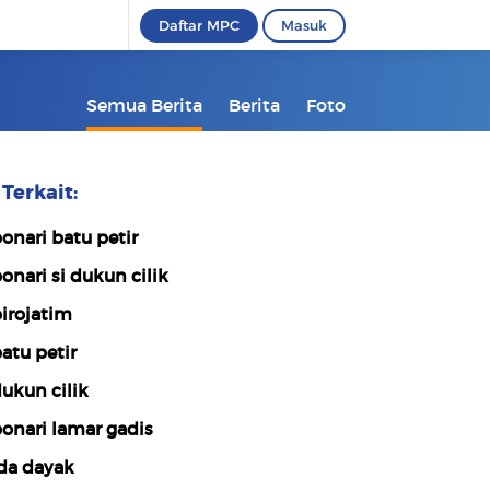
Daftar MPC
Masuk
Semua Berita
Berita
Foto
Terkait:
onari batu petir
onari si dukun cilik
irojatim
atu petir
ukun cilik
onari lamar gadis
da dayak