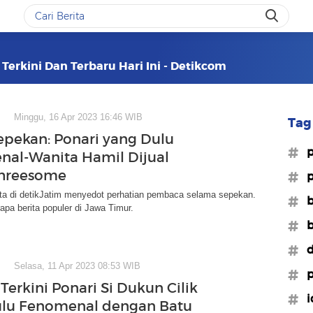
 Terkini Dan Terbaru Hari Ini - Detikcom
Minggu, 16 Apr 2023 16:46 WIB
Tag 
epekan: Ponari yang Dulu
#p
al-Wanita Hamil Dijual
Threesome
#p
ita di detikJatim menyedot perhatian pembaca selama sepekan.
#b
pa berita populer di Jawa Timur.
#b
#d
Selasa, 11 Apr 2023 08:53 WIB
#p
Terkini Ponari Si Dukun Cilik
#i
ulu Fenomenal dengan Batu