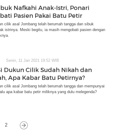
buk Nafkahi Anak-Istri, Ponari
bati Pasien Pakai Batu Petir
un cilik asal Jombang telah berumah tangga dan sibuk
k istrinya. Meski begitu, ia masih mengobati pasien dengan
iknya.
Senin, 11 Jan 2021 19:52 WIB
Si Dukun Cilik Sudah Nikah dan
ah, Apa Kabar Batu Petirnya?
kun cilik asal Jombang telah berumah tangga dan mempunyai
lu apa kabar batu petir miliknya yang dulu melegenda?
2