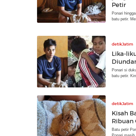
Petir
Ponari hingg
batu petir. Me
detikJatim
Lika-li
Diunda
Ponari si duk
batu petir. K
detikJatim
Kisah Ba
Ribuan 
Batu petir Po
Ponari masih 