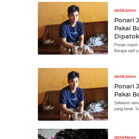
detikJatim
Ponari 
Pakai Ba
Dipato
Ponari masih 
Berapa tarif 
detikJatim
Ponari 
Pakai Ba
Sebelum rama
yang tenar. S
detikNews