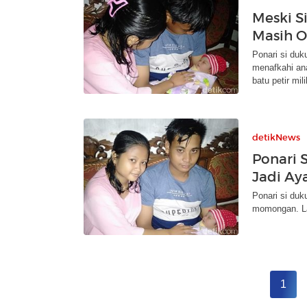
Meski Si
Masih O
Ponari si duk
menafkahi ana
batu petir mil
detikNews
Ponari 
Jadi Ay
Ponari si du
momongan. La
1