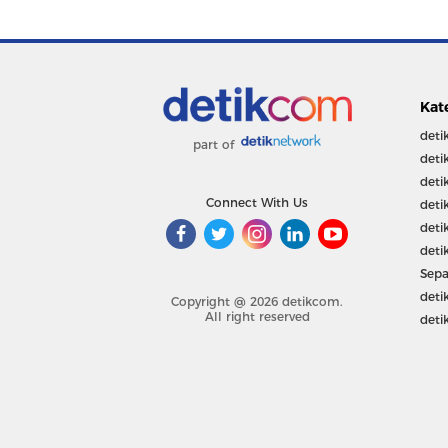
Kat
deti
part of
deti
deti
Connect With Us
deti
deti
deti
Sepa
deti
Copyright @ 2026 detikcom.
All right reserved
deti