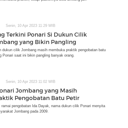
Senin, 10 Apr 2023 11:29 WIB
 Terkini Ponari Si Dukun Cilik
mbang yang Bikin Pangling
n dukun cilik Jombang masih membuka praktik pengobatan batu
g Ponari saat ini bikin pangling banyak orang.
Senin, 10 Apr 2023 11:02 WIB
Ponari Jombang yang Masih
aktik Pengobatan Batu Petir
 ramai pengobatan Ida Dayak, nama dukun cilik Ponari menyita
syarakat Jombang pada 2009.