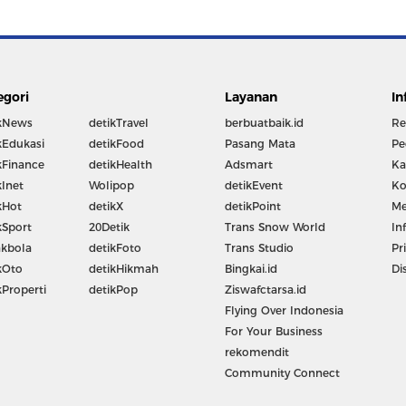
egori
Layanan
In
kNews
detikTravel
berbuatbaik.id
Re
kEdukasi
detikFood
Pasang Mata
Pe
kFinance
detikHealth
Adsmart
Ka
kInet
Wolipop
detikEvent
Ko
kHot
detikX
detikPoint
Me
kSport
20Detik
Trans Snow World
In
kbola
detikFoto
Trans Studio
Pr
kOto
detikHikmah
Bingkai.id
Di
kProperti
detikPop
Ziswafctarsa.id
Flying Over Indonesia
For Your Business
rekomendit
Community Connect