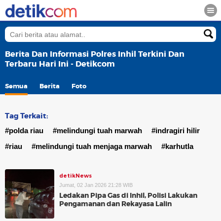
Berita Dan Informasi Polres Inhil Terkini Dan
Terbaru Hari Ini - Detikcom
Semua
Berita
Foto
Tag Terkait:
#polda riau
#melindungi tuah marwah
#indragiri hilir
#riau
#melindungi tuah menjaga marwah
#karhutla
detikNews
Jumat, 02 Jan 2026 21:28 WIB
Ledakan Pipa Gas di Inhil, Polisi Lakukan
Pengamanan dan Rekayasa Lalin