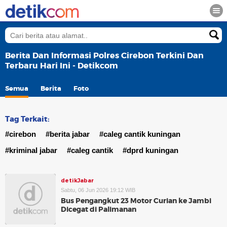
Berita Dan Informasi Polres Cirebon Terkini Dan
Terbaru Hari Ini - Detikcom
Semua
Berita
Foto
Tag Terkait:
#cirebon
#berita jabar
#caleg cantik kuningan
#kriminal jabar
#caleg cantik
#dprd kuningan
detikJabar
Sabtu, 06 Jun 2026 19:12 WIB
Bus Pengangkut 23 Motor Curian ke Jambi
Dicegat di Palimanan