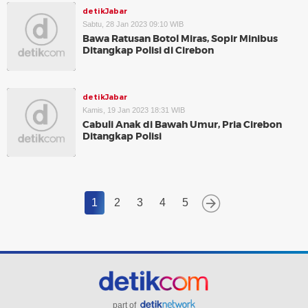
detikJabar
Sabtu, 28 Jan 2023 09:10 WIB
Bawa Ratusan Botol Miras, Sopir Minibus
Ditangkap Polisi di Cirebon
detikJabar
Kamis, 19 Jan 2023 18:31 WIB
Cabuli Anak di Bawah Umur, Pria Cirebon
Ditangkap Polisi
1
2
3
4
5
part of