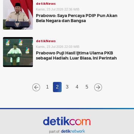
detikNews
Kamis, 23 Jul 2026 22:36 WIB
Prabowo: Saya Percaya PDIP Pun Akan
Bela Negara dan Bangsa
detikNews
Kamis, 23 Jul 2026 22:03 WIB
Prabowo Puji Hasil Ijtima Ulama PKB
sebagai Hadiah: Luar Biasa, Ini Perintah
1
2
3
4
5
part of