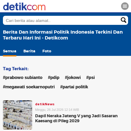
Berita Dan Informasi Politik Indonesia Terkini Dan
Terbaru Hari Ini - Detikcom
Semua
Berita
Foto
Tag Terkait:
#prabowo subianto
#pdip
#jokowi
#psi
#megawati soekarnoputri
#partai politik
detikNews
Minggu, 26 Jul 2026 12:14 WIB
Dapil Neraka Jateng V yang Jadi Sasaran
Kaesang di Pileg 2029