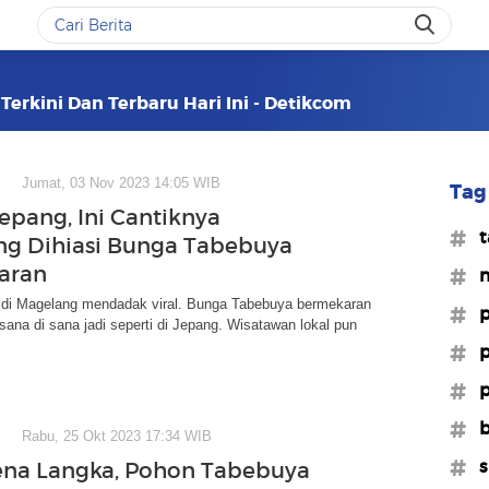
erkini Dan Terbaru Hari Ini - Detikcom
Jumat, 03 Nov 2023 14:05 WIB
Tag 
epang, Ini Cantiknya
#t
g Dihiasi Bunga Tabebuya
aran
#m
 di Magelang mendadak viral. Bunga Tabebuya bermekaran
#p
na di sana jadi seperti di Jepang. Wisatawan lokal pun
#p
#p
#b
Rabu, 25 Okt 2023 17:34 WIB
#s
na Langka, Pohon Tabebuya