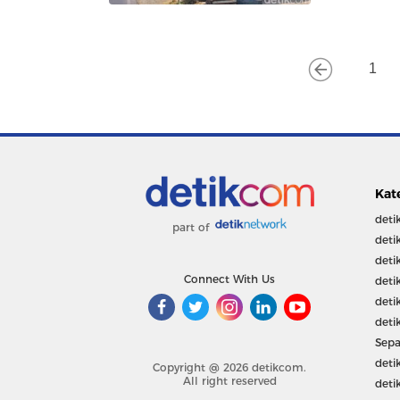
1
Kat
deti
part of
deti
deti
Connect With Us
deti
deti
deti
Sepa
deti
Copyright @ 2026 detikcom.
All right reserved
deti