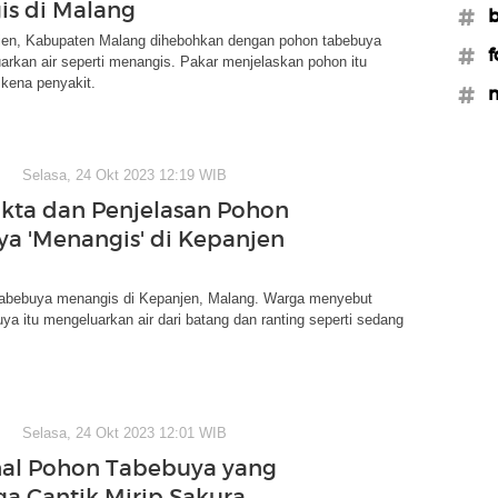
s di Malang
#b
en, Kabupaten Malang dihebohkan dengan pohon tabebuya
#f
rkan air seperti menangis. Pakar menjelaskan pohon itu
kena penyakit.
#m
Selasa, 24 Okt 2023 12:19 WIB
akta dan Penjelasan Pohon
a 'Menangis' di Kepanjen
Tabebuya menangis di Kepanjen, Malang. Warga menyebut
a itu mengeluarkan air dari batang dan ranting seperti sedang
Selasa, 24 Okt 2023 12:01 WIB
al Pohon Tabebuya yang
a Cantik Mirip Sakura