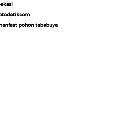
ekasi
otodetikcom
anfaat pohon tabebuya