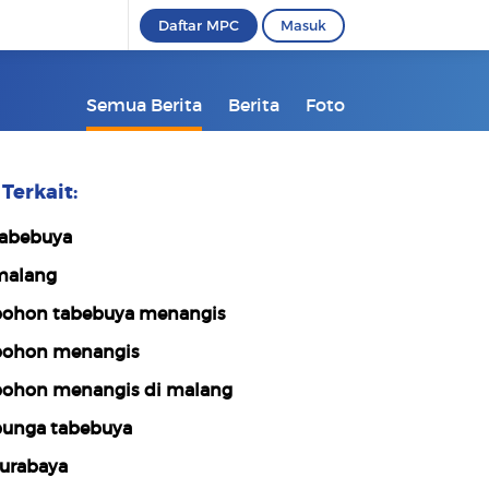
Daftar MPC
Masuk
Semua Berita
Berita
Foto
Terkait:
abebuya
alang
ohon tabebuya menangis
ohon menangis
ohon menangis di malang
unga tabebuya
urabaya