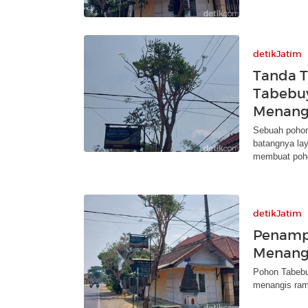
detikJatim
Tanda 
Tabebuy
Menang
Sebuah pohon
batangnya la
membuat poho
detikJatim
Penamp
Menangi
Pohon Tabebu
menangis ram