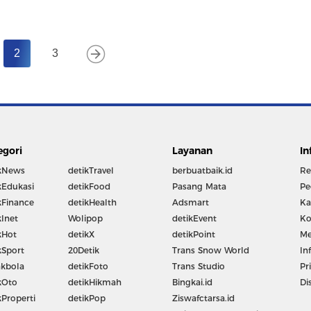
2
3
egori
Layanan
In
kNews
detikTravel
berbuatbaik.id
Re
kEdukasi
detikFood
Pasang Mata
Pe
kFinance
detikHealth
Adsmart
Ka
kInet
Wolipop
detikEvent
Ko
kHot
detikX
detikPoint
Me
kSport
20Detik
Trans Snow World
In
kbola
detikFoto
Trans Studio
Pr
kOto
detikHikmah
Bingkai.id
Di
kProperti
detikPop
Ziswafctarsa.id