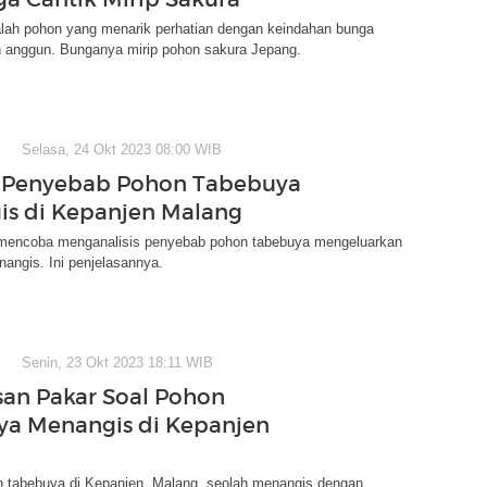
lah pohon yang menarik perhatian dengan keindahan bunga
 anggun. Bunganya mirip pohon sakura Jepang.
Selasa, 24 Okt 2023 08:00 WIB
s Penyebab Pohon Tabebuya
s di Kepanjen Malang
encoba menganalisis penyebab pohon tabebuya mengeluarkan
enangis. Ini penjelasannya.
Senin, 23 Okt 2023 18:11 WIB
san Pakar Soal Pohon
a Menangis di Kepanjen
 tabebuya di Kepanjen, Malang, seolah menangis dengan