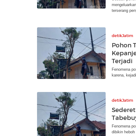
mengeluarkan 
terserang pen
detikJatim
Pohon T
Kepanje
Terjadi
Fenomena poh
karena, kejadi
detikJatim
Sederet
Tabebuy
Fenomena poh
dibikin heboh