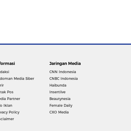
formasi
Jaringan Media
daksi
CNN Indonesia
doman Media Siber
CNBC Indonesia
rir
Haibunda
tak Pos
Insertlive
dia Partner
Beautynesia
fo Iklan
Female Daily
ivacy Policy
CXO Media
sclaimer