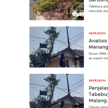
Tabebuya ada
mencolok dan
detikJatim
Analisi
Menangi
Dosen UMM m
air seperti m
detikJatim
Penjela
Tabebuy
Malang
Sebuah pohon