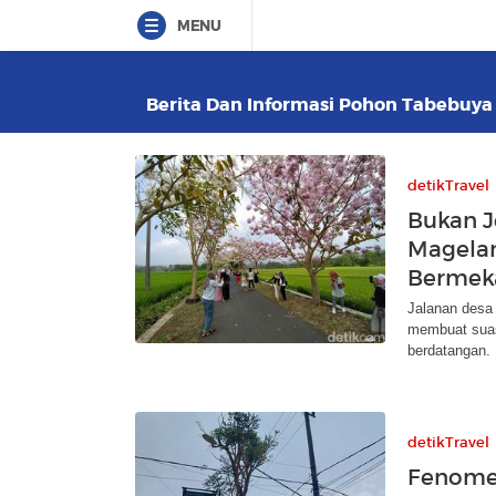
MENU
Berita Dan Informasi Pohon Tabebuya T
detikTravel
Bukan J
Magelan
Bermek
Jalanan desa
membuat suasa
berdatangan.
detikTravel
Fenome