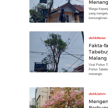
Menangi
Warga Kepanj
yang mengelua
kemungkinan 
detikNews
Fakta-f
Tabebuy
Malang
Viral Pohon 
Pohon Tabebuy
menangis.
detikJatim
Mengen
Berbung