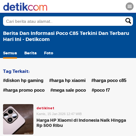
Berita Dan Informasi Poco C85 Terkini Dan Terbaru
Hari Ini - Detikcom
Semua
Berita
Foto
Tag Terkait:
#diskon hp gaming
#harga hp xiaomi
#harga poco c85
#harga promo poco
#mega sale poco
#poco f7
detikInet
Kamis, 15 Jan 2026 12:47 WIB
Harga HP Xiaomi di Indonesia Naik Hingga
Rp 500 Ribu