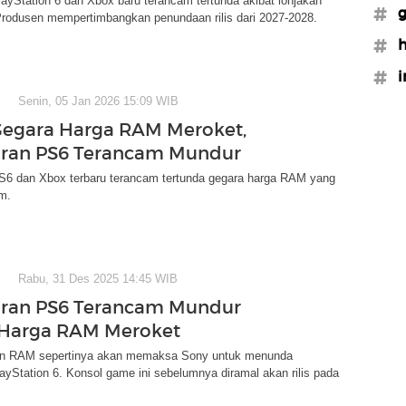
ayStation 6 dan Xbox baru terancam tertunda akibat lonjakan
#
rodusen mempertimbangkan penundaan rilis dari 2027-2028.
#h
#i
Senin, 05 Jan 2026 15:09 WIB
Gegara Harga RAM Meroket,
uran PS6 Terancam Mundur
S6 dan Xbox terbaru terancam tertunda gegara harga RAM yang
m.
Rabu, 31 Des 2025 14:45 WIB
uran PS6 Terancam Mundur
 Harga RAM Meroket
an RAM sepertinya akan memaksa Sony untuk menunda
ayStation 6. Konsol game ini sebelumnya diramal akan rilis pada