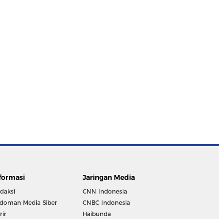
formasi
Jaringan Media
daksi
CNN Indonesia
doman Media Siber
CNBC Indonesia
rir
Haibunda