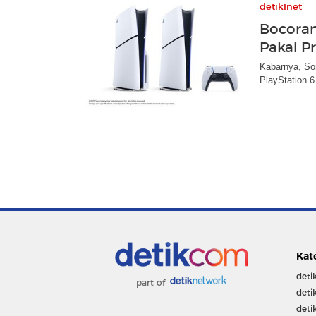
detikInet
Bocoran 
Pakai P
Kabarnya, Son
PlayStation 
Kat
deti
part of
deti
deti