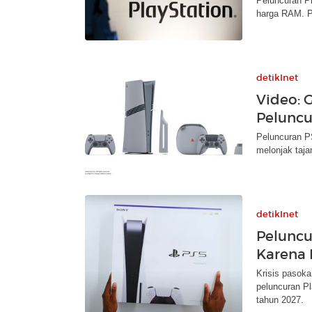
Peluncuran Pl
harga RAM. P
detikInet
Video: 
Pelunc
Peluncuran P
melonjak taja
detikInet
Pelunc
Karena
Krisis pasok
peluncuran Pl
tahun 2027.