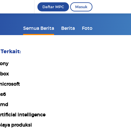
Daftar MPC
Masuk
Semua Berita
Berita
Foto
Terkait:
ony
box
icrosoft
s6
amd
rtificial intelligence
iaya produksi