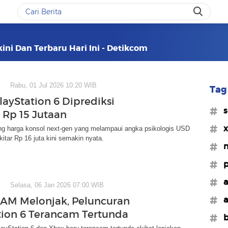
kini Dan Terbaru Hari Ini - Detikcom
Rabu, 01 Jul 2026 10:20 WIB
Tag 
layStation 6 Diprediksi
#s
Rp 15 Jutaan
#x
g harga konsol next-gen yang melampaui angka psikologis USD
kitar Rp 16 juta kini semakin nyata.
#m
#p
#
Selasa, 06 Jan 2026 07:00 WIB
#a
AM Melonjak, Peluncuran
tion 6 Terancam Tertunda
#b