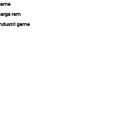
game
arga ram
ndustri game