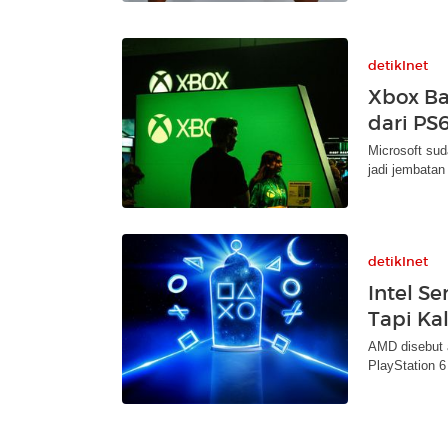
detikInet
Xbox Ba
dari PS
Microsoft su
jadi jembatan
detikInet
Intel Se
Tapi Ka
AMD disebut 
PlayStation 