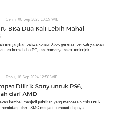
Senin, 08 Sep 2025 10:15 WIB
ru Bisa Dua Kali Lebih Mahal
6
dah menjanjikan bahwa konsol Xbox generasi berikutnya akan
 antara konsol dan PC, tapi harganya bakal melonjak.
Rabu, 18 Sep 2024 12:50 WIB
mpat Dilirik Sony untuk PS6,
lah dari AMD
akan kembali menjadi pabrikan yang mendesain chip untuk
6 mendatang dan TSMC menjadi pembuat chipnya.