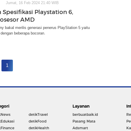
Jumat, 16 Feb 2024 21:40 WIB
Spesifikasi Playstation 6,
rosesor AMD
y bakal merilis generasi penerus PlayStation 5 yaitu
6 dengan beberapa bocoran.
1
egori
Layanan
In
kNews
detikTravel
berbuatbaik.id
Re
kEdukasi
detikFood
Pasang Mata
Pe
kFinance
detikHealth
Adsmart
Ka