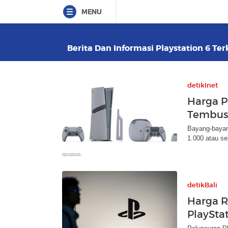
MENU
Berita Dan Informasi Playstation 6 Ter
detikInet
Harga P
Tembus 
Bayang-bayan
1.000 atau se
detikBali
Harga R
PlaySta