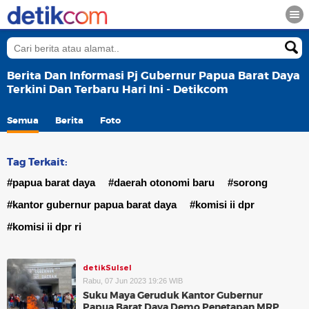
Berita Dan Informasi Pj Gubernur Papua Barat Daya
Terkini Dan Terbaru Hari Ini - Detikcom
Semua
Berita
Foto
Tag Terkait:
#papua barat daya
#daerah otonomi baru
#sorong
#kantor gubernur papua barat daya
#komisi ii dpr
#komisi ii dpr ri
detikSulsel
Rabu, 07 Jun 2023 19:26 WIB
Suku Maya Geruduk Kantor Gubernur
Papua Barat Daya Demo Penetapan MRP