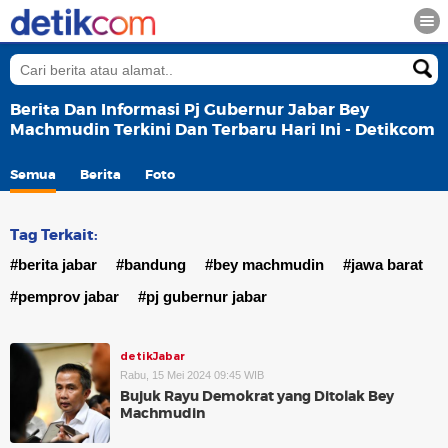
Berita Dan Informasi Pj Gubernur Jabar Bey
Machmudin Terkini Dan Terbaru Hari Ini - Detikcom
Semua
Berita
Foto
Tag Terkait:
#berita jabar
#bandung
#bey machmudin
#jawa barat
#pemprov jabar
#pj gubernur jabar
detikJabar
Rabu, 15 Mei 2024 09:45 WIB
Bujuk Rayu Demokrat yang Ditolak Bey
Machmudin