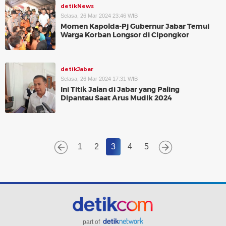
detikNews
Selasa, 26 Mar 2024 23:46 WIB
Momen Kapolda-Pj Gubernur Jabar Temui
Warga Korban Longsor di Cipongkor
detikJabar
Selasa, 26 Mar 2024 17:31 WIB
Ini Titik Jalan di Jabar yang Paling
Dipantau Saat Arus Mudik 2024
1
2
3
4
5
part of