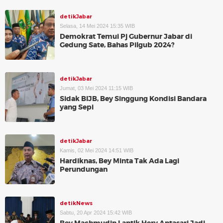
detikJabar
Selasa, 14 Mei 2024 15:35 WIB
Demokrat Temui Pj Gubernur Jabar di
Gedung Sate, Bahas Pilgub 2024?
detikJabar
Jumat, 03 Mei 2024 11:15 WIB
Sidak BIJB, Bey Singgung Kondisi Bandara
yang Sepi
detikJabar
Kamis, 02 Mei 2024 14:51 WIB
Hardiknas, Bey Minta Tak Ada Lagi
Perundungan
detikNews
Sabtu, 20 Apr 2024 15:42 WIB