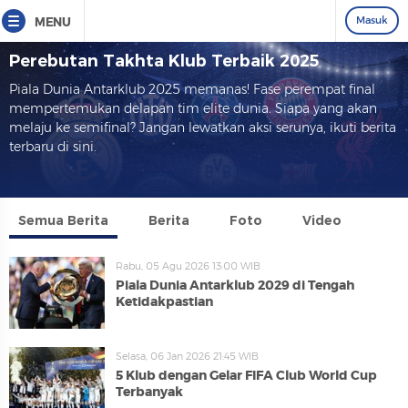
Masuk
MENU
Perebutan Takhta Klub Terbaik 2025
Piala Dunia Antarklub 2025 memanas! Fase perempat final
mempertemukan delapan tim elite dunia. Siapa yang akan
melaju ke semifinal? Jangan lewatkan aksi serunya, ikuti berita
terbaru di sini.
Semua Berita
Berita
Foto
Video
Rabu, 05 Agu 2026 13:00 WIB
Piala Dunia Antarklub 2029 di Tengah
Ketidakpastian
Selasa, 06 Jan 2026 21:45 WIB
5 Klub dengan Gelar FIFA Club World Cup
Terbanyak