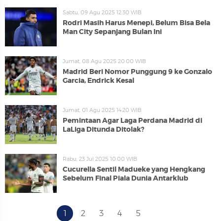
Sabtu, 09 Agu 2025 12:30 WIB
Rodri Masih Harus Menepi, Belum Bisa Bela
Man City Sepanjang Bulan Ini
Jumat, 08 Agu 2025 20:00 WIB
Madrid Beri Nomor Punggung 9 ke Gonzalo
Garcia, Endrick Kesal
Jumat, 01 Agu 2025 14:20 WIB
Pemintaan Agar Laga Perdana Madrid di
LaLiga Ditunda Ditolak?
Rabu, 23 Jul 2025 10:00 WIB
Cucurella Sentil Madueke yang Hengkang
Sebelum Final Piala Dunia Antarklub
1
2
3
4
5