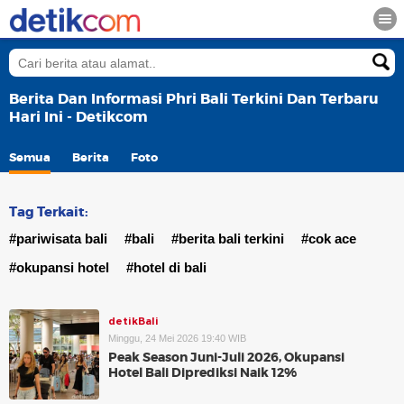
Berita Dan Informasi Phri Bali Terkini Dan Terbaru
Hari Ini - Detikcom
Semua
Berita
Foto
Tag Terkait:
#pariwisata bali
#bali
#berita bali terkini
#cok ace
#okupansi hotel
#hotel di bali
detikBali
Minggu, 24 Mei 2026 19:40 WIB
Peak Season Juni-Juli 2026, Okupansi
Hotel Bali Diprediksi Naik 12%