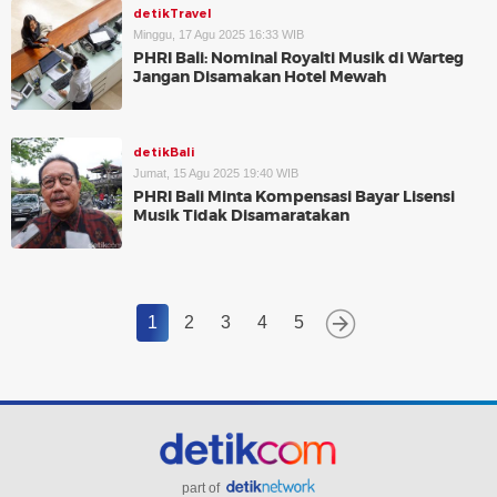
detikTravel
Minggu, 17 Agu 2025 16:33 WIB
PHRI Bali: Nominal Royalti Musik di Warteg
Jangan Disamakan Hotel Mewah
detikBali
Jumat, 15 Agu 2025 19:40 WIB
PHRI Bali Minta Kompensasi Bayar Lisensi
Musik Tidak Disamaratakan
1
2
3
4
5
part of