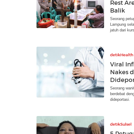
Rest Ar
Balik
Seorang petug
Lampung sela
jatuh dari kurs
detikHealth
Viral I
Nakes d
Didepor
Seorang wani
berdebat deng
dideportasi.
detikSulsel
5 Petug