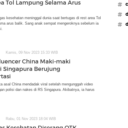
ea Tol Lampung Selama Arus
#c
#d
as kesehatan meninggal dunia saat bertugas di rest area Tol
ma arus balik. Sang anak sempat mengeroknya sebelum ia
#d
i.
Kamis, 09 Nov 2023 15:33 WIB
nfluencer China Maki-maki
i Singapura Berujung
tasi
ta asal China mendadak viral setelah mengunggah video
an polisi dan nakes di RS Singapura. Akibatnya, ia harus
Rabu, 01 Nov 2023 18:04 WIB
as Kesehatan Diserang OTK