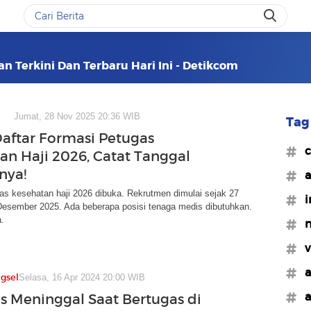
n Terkini Dan Terbaru Hari Ini - Detikcom
Jumat, 28 Nov 2025 20:36 WIB
Tag 
Daftar Formasi Petugas
#c
an Haji 2026, Catat Tanggal
nya!
#
as kesehatan haji 2026 dibuka. Rekrutmen dimulai sejak 27
#i
esember 2025. Ada beberapa posisi tenaga medis dibutuhkan.
a.
#n
#v
#a
gsel
Selasa, 16 Apr 2024 20:00 WIB
#a
s Meninggal Saat Bertugas di