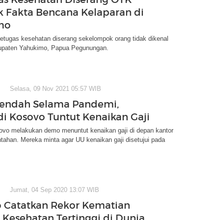
k Fakta Bencana Kelaparan di
mo
etugas kesehatan diserang sekelompok orang tidak dikenal
upaten Yahukimo, Papua Pegunungan.
Selasa, 09 Nov 2021 05:57 WIB
Rendah Selama Pandemi,
di Kosovo Tuntut Kenaikan Gaji
ovo melakukan demo menuntut kenaikan gaji di depan kantor
tahan. Mereka minta agar UU kenaikan gaji disetujui pada
Jumat, 04 Sep 2020 13:07 WIB
 Catatkan Rekor Kematian
 Kesehatan Tertinggi di Dunia