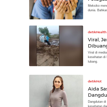
Meksiko menc
dunia. Bahkan
detikHealth
Viral, J
Dibuan
Viral di med
kesehatan di
lubang.
detikHot
Aida Sa
Dangdut
Dangdutan di W
kesehatan dan