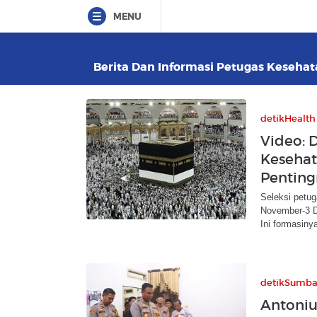
MENU
Berita Dan Informasi Petugas Kesehata
detikHealth
Video: 
Kesehat
Penting
Seleksi petug
November-3 D
Ini formasiny
detikSumba
Antoniu