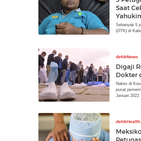
Saat Ce
Yahuki
Sebanyak 5 p
(OTK) di Kab
detikNews
Digaji 
Dokter 
Nakes di Kos
pusat pemerin
Januari 2022.
detikHealth
Meksiko
Petugas