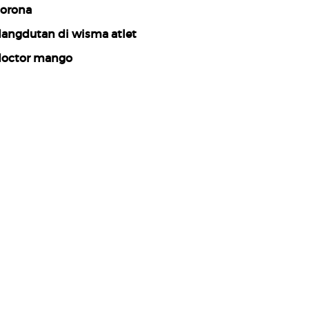
orona
angdutan di wisma atlet
octor mango