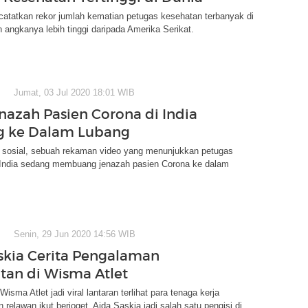
atatkan rekor jumlah kematian petugas kesehatan terbanyak di
 angkanya lebih tinggi daripada Amerika Serikat.
Jumat, 03 Jul 2020 18:01 WIB
enazah Pasien Corona di India
g ke Dalam Lubang
ia sosial, sebuah rekaman video yang menunjukkan petugas
 India sedang membuang jenazah pasien Corona ke dalam
Senin, 29 Jun 2020 14:56 WIB
skia Cerita Pengalaman
an di Wisma Atlet
isma Atlet jadi viral lantaran terlihat para tenaga kerja
 relawan ikut berjoget. Aida Saskia jadi salah satu pengisi di