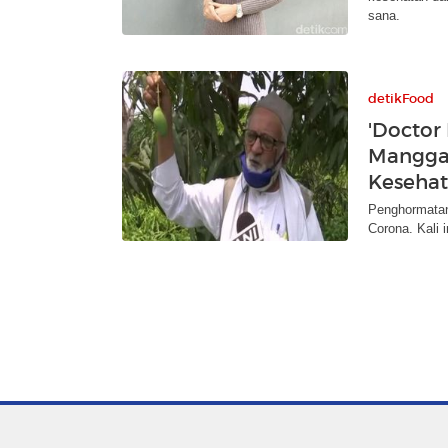
sana.
detikFood
'Doctor
Mangga 
Keseha
Penghormatan
Corona. Kali 