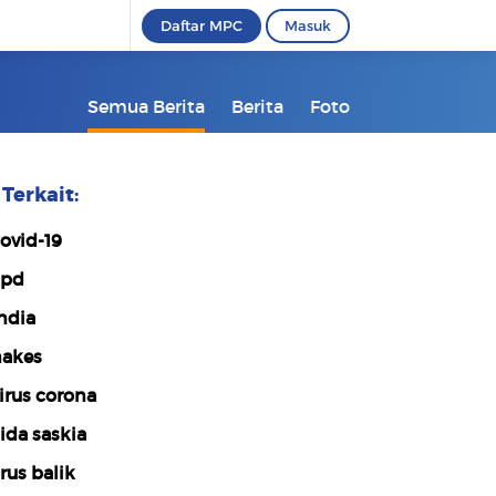
Daftar MPC
Masuk
Semua Berita
Berita
Foto
Terkait:
ovid-19
apd
ndia
akes
irus corona
ida saskia
rus balik