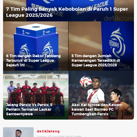
7 Tim Paling Banyak Kebobolan di Paruh 1 Super
League 2025/2026
6 Tim dengan Rekor Tandang
5 Tim dengan Jumlah
Terburuk di Super League
Kemenangan Tersedikit di
Sejauh Ini
Super League 2025/2026
Jelang Persib Vs Persis: 5
Aksi Kei Hirose dan Kawan-
Pemain Termahal Laskar
kawan Saat Borneo FC
Sambernyawa
Tumbangkan Persis
detikJateng