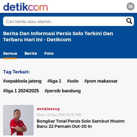
Berita Dan Informasi Persis Solo Terkini Dan
Terbaru Hari Ini - Detikcom
Semua
Berita
Foto
Tag Terkait:
#sepakbola jateng
#liga 1
#solo
#psm makassar
#liga 1 2024/2025
#persib bandung
detikJateng
Senin, 03 Agu 2026 06:30 WIB
Bongkar Total Persis Solo Sambut Musim
Baru: 22 Pemain Out-20 In