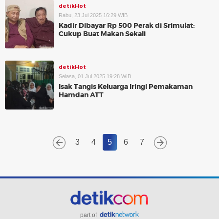
detikHot
Rabu, 23 Jul 2025 16:29 WIB
Kadir Dibayar Rp 500 Perak di Srimulat:
Cukup Buat Makan Sekali
detikHot
Selasa, 01 Jul 2025 19:28 WIB
Isak Tangis Keluarga Iringi Pemakaman
Hamdan ATT
3
4
5
6
7
part of