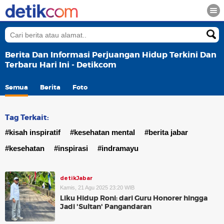
Berita Dan Informasi Perjuangan Hidup Terkini Dan
Terbaru Hari Ini - Detikcom
Semua
Berita
Foto
Tag Terkait:
#kisah inspiratif
#kesehatan mental
#berita jabar
#kesehatan
#inspirasi
#indramayu
detikJabar
Kamis, 21 Agu 2025 23:20 WIB
Liku Hidup Roni: dari Guru Honorer hingga
Jadi 'Sultan' Pangandaran