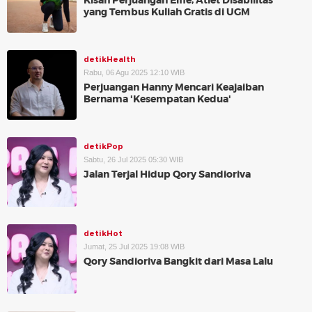
Kisah Perjuangan Eifie, Atlet Disabilitas
yang Tembus Kuliah Gratis di UGM
detikHealth
Rabu, 06 Agu 2025 12:10 WIB
Perjuangan Hanny Mencari Keajaiban
Bernama 'Kesempatan Kedua'
detikPop
Sabtu, 26 Jul 2025 05:30 WIB
Jalan Terjal Hidup Qory Sandioriva
detikHot
Jumat, 25 Jul 2025 19:08 WIB
Qory Sandioriva Bangkit dari Masa Lalu