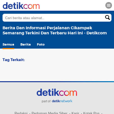
Berita Dan Informasi Perjalanan Cikampek
Semarang Terkini Dan Terbaru Hari Ini - Detikcom
Semua
Berita
Foto
Tag Terkait:
part of
Redaksi
Pedoman Media Siber
Karir
Kotak Pos