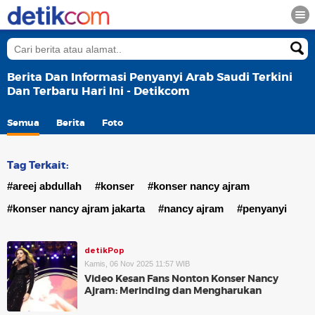
Berita Dan Informasi Penyanyi Arab Saudi Terkini
Dan Terbaru Hari Ini - Detikcom
Semua
Berita
Foto
Tag Terkait:
#areej abdullah
#konser
#konser nancy ajram
#konser nancy ajram jakarta
#nancy ajram
#penyanyi
detikPop
Kamis, 06 Nov 2025 11:57 WIB
Video Kesan Fans Nonton Konser Nancy
Ajram: Merinding dan Mengharukan