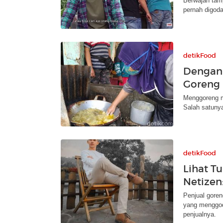
Berwajah tamp
pernah digoda
detikFood
Dengan 
Goreng 
Menggoreng m
Salah satunya
detikFood
Lihat T
Netizen:
Penjual gore
yang menggoda
penjualnya.