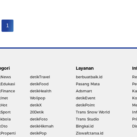
1
egori
Layanan
In
kNews
detikTravel
berbuatbaik.id
Re
kEdukasi
detikFood
Pasang Mata
Pe
kFinance
detikHealth
Adsmart
Ka
kInet
Wolipop
detikEvent
Ko
kHot
detikX
detikPoint
Me
kSport
20Detik
Trans Snow World
In
kbola
detikFoto
Trans Studio
Pr
kOto
detikHikmah
Bingkai.id
Di
kProperti
detikPop
Ziswafctarsa.id