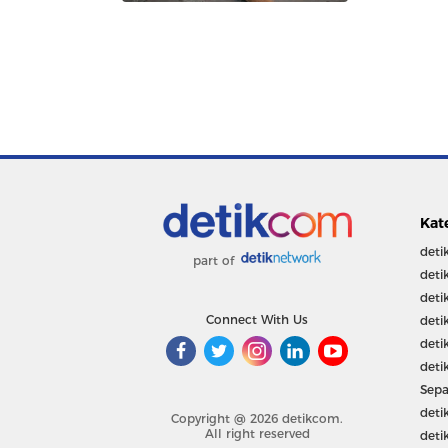
Kat
deti
part of
deti
deti
Connect With Us
deti
deti
deti
Sepa
deti
Copyright @ 2026 detikcom.
All right reserved
deti