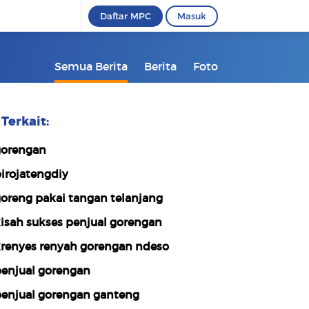
Daftar MPC
Masuk
Semua Berita
Berita
Foto
Terkait:
orengan
irojatengdiy
oreng pakai tangan telanjang
isah sukses penjual gorengan
renyes renyah gorengan ndeso
enjual gorengan
enjual gorengan ganteng