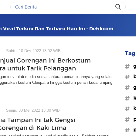
Viral Terkini Dan Terbaru Hari Ini - Detikcom
Sabtu, 10 Des 2022 13:02 WIB
Tag 
enjual Gorengan Ini Berkostum
#g
ra untuk Tarik Pelanggan
#b
gan ini viral di media sosial lantaran penampilannya yang selalu
nggunakan kostum Cleopatra hingga kostum penari kuda lumping.
#g
#k
#k
Senin, 30 Mei 2022 13:00 WIB
#p
ria Tampan Ini tak Gengsi
Gorengan di Kaki Lima
#p