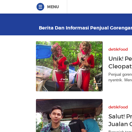
MENU
Berita Dan Informasi Penjual Gorengan 
detikFood
Unik! P
Cleopat
Penjual goren
nyentrik. Me
detikFood
Salut! P
Jualan 