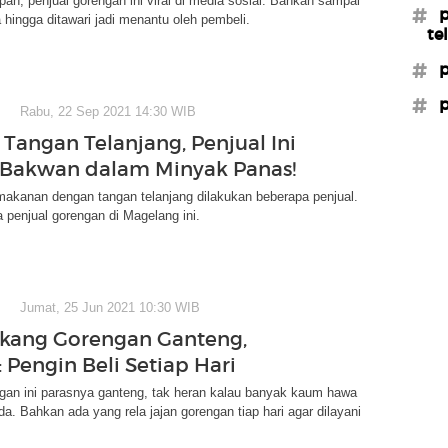
an, penjual gorengan ini viral di media sosial. Bahkan sampai
#p
 hingga ditawari jadi menantu oleh pembeli.
te
#p
#p
Rabu, 22 Sep 2021 14:30 WIB
Tangan Telanjang, Penjual Ini
Bakwan dalam Minyak Panas!
akanan dengan tangan telanjang dilakukan beberapa penjual.
 penjual gorengan di Magelang ini.
Jumat, 25 Jun 2021 10:30 WIB
ukang Gorengan Ganteng,
 Pengin Beli Setiap Hari
ngan ini parasnya ganteng, tak heran kalau banyak kaum hawa
. Bahkan ada yang rela jajan gorengan tiap hari agar dilayani