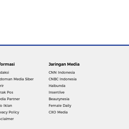
formasi
Jaringan Media
daksi
CNN Indonesia
doman Media Siber
CNBC Indonesia
rir
Haibunda
tak Pos
Insertlive
dia Partner
Beautynesia
fo Iklan
Female Daily
ivacy Policy
CXO Media
sclaimer