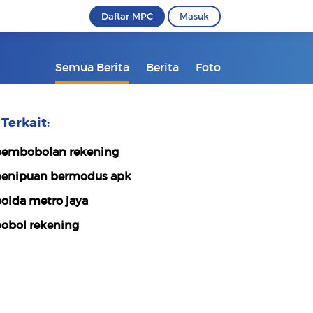
Daftar MPC
Masuk
Semua Berita
Berita
Foto
Terkait:
embobolan rekening
enipuan bermodus apk
olda metro jaya
obol rekening