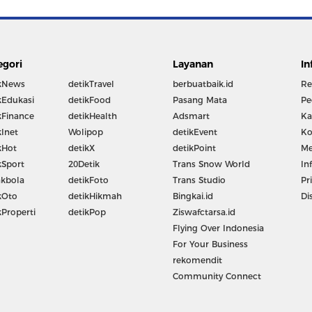
egori
Layanan
In
kNews
detikTravel
berbuatbaik.id
Re
kEdukasi
detikFood
Pasang Mata
Pe
kFinance
detikHealth
Adsmart
Ka
kInet
Wolipop
detikEvent
Ko
kHot
detikX
detikPoint
Me
kSport
20Detik
Trans Snow World
In
kbola
detikFoto
Trans Studio
Pr
kOto
detikHikmah
Bingkai.id
Di
kProperti
detikPop
Ziswafctarsa.id
Flying Over Indonesia
For Your Business
rekomendit
Community Connect