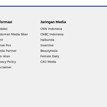
formasi
Jaringan Media
daksi
CNN Indonesia
doman Media Siber
CNBC Indonesia
rir
Haibunda
tak Pos
Insertlive
dia Partner
Beautynesia
fo Iklan
Female Daily
ivacy Policy
CXO Media
sclaimer