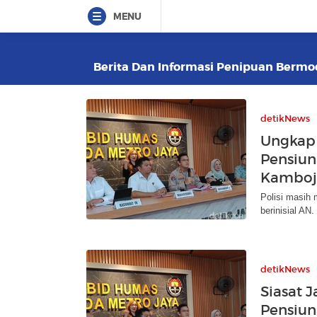
MENU
Berita Dan Informasi Penipuan Bermod
detikNews
Ungkap 
Pensiun
Kamboj
Polisi masih 
berinisial AN
detikNews
Siasat 
Pensiun