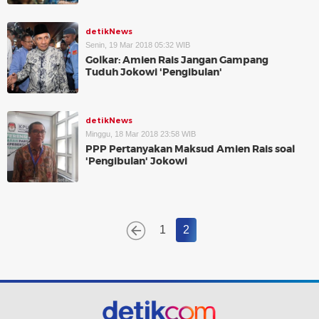
detikNews
Senin, 19 Mar 2018 05:32 WIB
Golkar: Amien Rais Jangan Gampang
Tuduh Jokowi 'Pengibulan'
detikNews
Minggu, 18 Mar 2018 23:58 WIB
PPP Pertanyakan Maksud Amien Rais soal
'Pengibulan' Jokowi
1
2