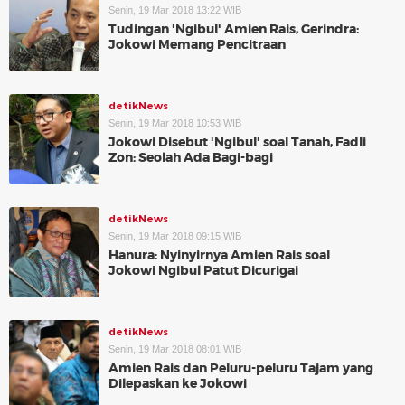
Senin, 19 Mar 2018 13:22 WIB
Tudingan 'Ngibul' Amien Rais, Gerindra:
Jokowi Memang Pencitraan
detikNews
Senin, 19 Mar 2018 10:53 WIB
Jokowi Disebut 'Ngibul' soal Tanah, Fadli
Zon: Seolah Ada Bagi-bagi
detikNews
Senin, 19 Mar 2018 09:15 WIB
Hanura: Nyinyirnya Amien Rais soal
Jokowi Ngibul Patut Dicurigai
detikNews
Senin, 19 Mar 2018 08:01 WIB
Amien Rais dan Peluru-peluru Tajam yang
Dilepaskan ke Jokowi