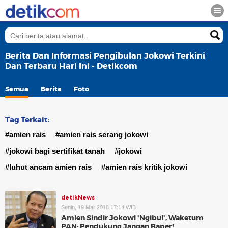
Berita Dan Informasi Pengibulan Jokowi Terkini
Dan Terbaru Hari Ini - Detikcom
Semua
Berita
Foto
Tag Terkait:
#amien rais
#amien rais serang jokowi
#jokowi bagi sertifikat tanah
#jokowi
#luhut ancam amien rais
#amien rais kritik jokowi
detikNews
Senin, 19 Mar 2018 17:14 WIB
Amien Sindir Jokowi 'Ngibul', Waketum
PAN: Pendukung Jangan Baper!