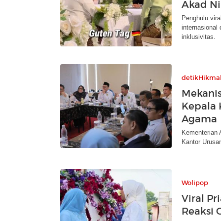
Akad Ni
Penghulu vira
internasional
inklusivitas.
detikHikma
Mekani
Kepala 
Agama
Kementerian 
Kantor Urusa
Wolipop
Viral Pr
Reaksi 