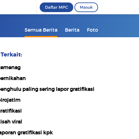
Daftar MPC
Masuk
Semua Berita
Berita
Foto
Terkait:
kemenag
ernikahan
enghulu paling sering lapor gratifikasi
irojatim
ratifikasi
isah viral
aporan gratifikasi kpk