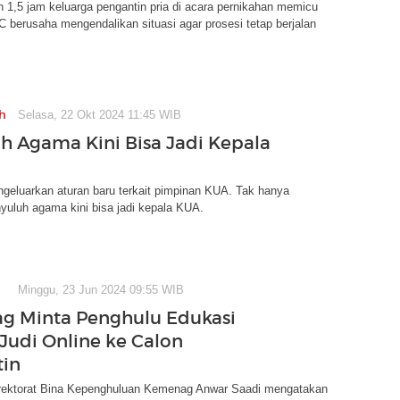
 1,5 jam keluarga pengantin pria di acara pernikahan memicu
 berusaha mengendalikan situasi agar prosesi tetap berjalan
h
Selasa, 22 Okt 2024 11:45 WIB
h Agama Kini Bisa Jadi Kepala
eluarkan aturan baru terkait pimpinan KUA. Tak hanya
yuluh agama kini bisa jadi kepala KUA.
Minggu, 23 Jun 2024 09:55 WIB
g Minta Penghulu Edukasi
Judi Online ke Calon
tin
rektorat Bina Kepenghuluan Kemenag Anwar Saadi mengatakan