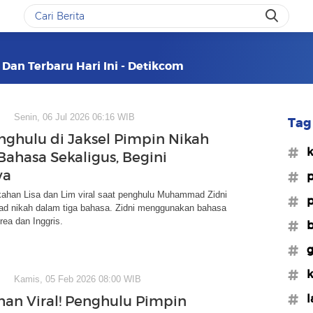
 Dan Terbaru Hari Ini - Detikcom
Senin, 06 Jul 2026 06:16 WIB
Tag 
enghulu di Jaksel Pimpin Nikah
#
Bahasa Sekaligus, Begini
ya
#p
ahan Lisa dan Lim viral saat penghulu Muhammad Zidni
#p
d nikah dalam tiga bahasa. Zidni menggunakan bahasa
rea dan Inggris.
#b
#g
#k
Kamis, 05 Feb 2026 08:00 WIB
#l
han Viral! Penghulu Pimpin