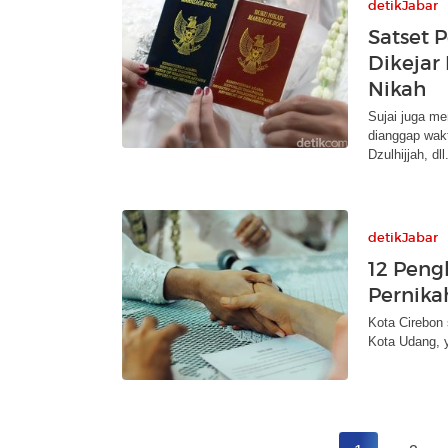
detikJabar
Satset 
Dikejar
Nikah
Sujai juga m
dianggap wak
Dzulhijjah, dll
detikJabar
12 Peng
Pernika
Kota Cirebon 
Kota Udang, y