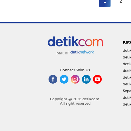
1
2
Kat
deti
part of
deti
deti
Connect With Us
deti
deti
deti
Sepa
deti
Copyright @ 2026 detikcom.
All right reserved
deti