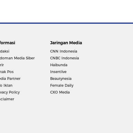
formasi
Jaringan Media
daksi
CNN Indonesia
doman Media Siber
CNBC Indonesia
rir
Haibunda
tak Pos
Insertlive
dia Partner
Beautynesia
fo Iklan
Female Daily
ivacy Policy
CXO Media
sclaimer