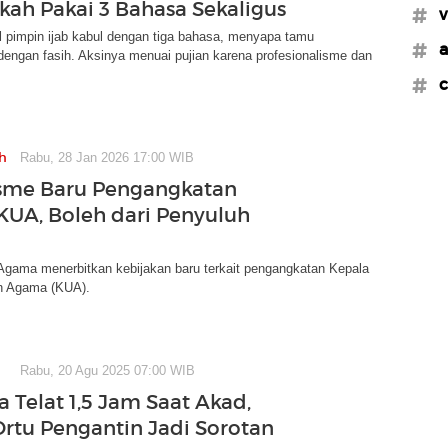
kah Pakai 3 Bahasa Sekaligus
#v
l pimpin ijab kabul dengan tiga bahasa, menyapa tamu
#a
 dengan fasih. Aksinya menuai pujian karena profesionalisme dan
#c
h
Rabu, 28 Jan 2026 17:00 WIB
sme Baru Pengangkatan
KUA, Boleh dari Penyuluh
Agama menerbitkan kebijakan baru terkait pengangkatan Kepala
n Agama (KUA).
Rabu, 20 Agu 2025 07:00 WIB
ia Telat 1,5 Jam Saat Akad,
Ortu Pengantin Jadi Sorotan