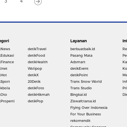
3
4
egori
Layanan
In
kNews
detikTravel
berbuatbaik.id
Re
kEdukasi
detikFood
Pasang Mata
Pe
kFinance
detikHealth
Adsmart
Ka
kInet
Wolipop
detikEvent
Ko
kHot
detikX
detikPoint
Me
kSport
20Detik
Trans Snow World
In
kbola
detikFoto
Trans Studio
Pr
kOto
detikHikmah
Bingkai.id
Di
kProperti
detikPop
Ziswafctarsa.id
Flying Over Indonesia
For Your Business
rekomendit