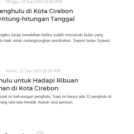
Minggu, 24 Sep 2023 16:00 WIB
Penghulu di Kota Cirebon
 Hitung-hitungan Tanggal
engaku kerap kewalahan ketika sudah memasuki bulan yang
tu baik untuk melangsungkan pernikahan. Seperti bulan Syawal,
.
Kamis, 21 Sep 2023 06:30 WIB
hulu untuk Hadapi Ribuan
han di Kota Cirebon
saat ini kekurangan penghulu. Saat ini hanya ada 12 penghulu di
ang rata-rata hendak masuk usia pensiun.