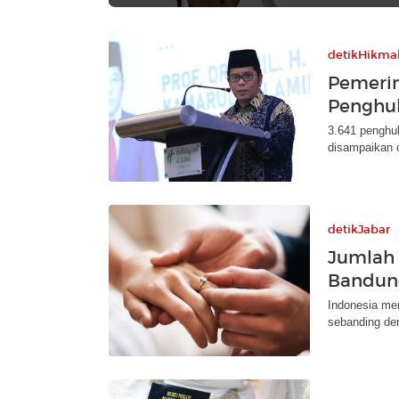
detikHikma
Pemerin
Penghul
3.641 penghul
disampaikan 
detikJabar
Jumlah 
Bandun
Indonesia men
sebanding de