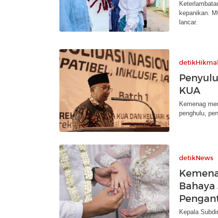
Keterlambatan
kepanikan. MC
lancar.
detikHikma
Penyulu
KUA
Kemenag meng
penghulu, pen
detikNews
Kemena
Bahaya 
Pengan
Kepala Subdi