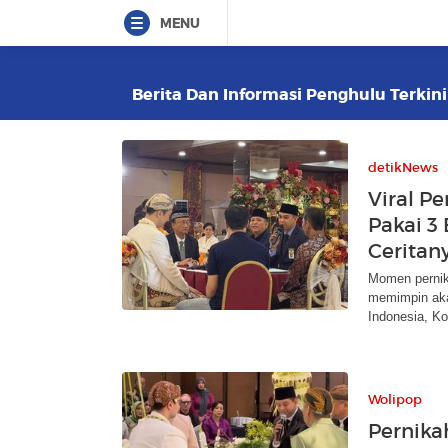
MENU
Berita Dan Informasi Penghulu Terkini
detikNews
Viral P
Pakai 3 
Ceritan
Momen pernik
memimpin aka
Indonesia, Ko
Wolipop
Pernika