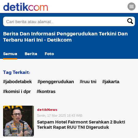
Berita Dan Informasi Penggerudukan Terkini Dan
Terbaru Hari Ini - Detikcom
Semua
Berita
Foto
Tag Terkait:
#jabodetabek
#penggerudukan
#ruu tni
#jakarta
#komisi i dpr
#kontras
detikNews
Senin, 17 Mar 2025 16:43 WIB
Satpam Hotel Fairmont Serahkan 2 Bukti
Terkait Rapat RUU TNI Digeruduk