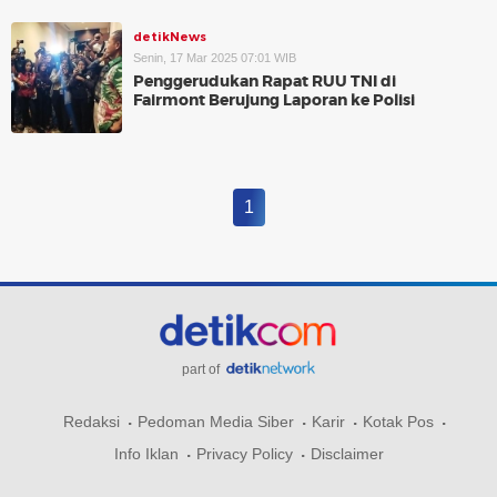
detikNews
Senin, 17 Mar 2025 07:01 WIB
Penggerudukan Rapat RUU TNI di
Fairmont Berujung Laporan ke Polisi
1
part of
Redaksi
Pedoman Media Siber
Karir
Kotak Pos
Info Iklan
Privacy Policy
Disclaimer