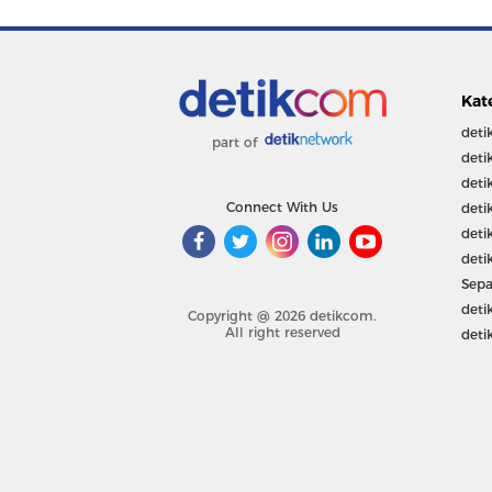
Kat
deti
part of
deti
deti
Connect With Us
deti
deti
deti
Sepa
deti
Copyright @ 2026 detikcom.
All right reserved
deti