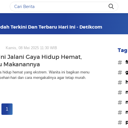
ah Terkini Dan Terbaru Hari Ini - Detikcom
Kamis, 08 Mei 2025 11:30 WIB
Tag 
Ini Jalani Gaya Hidup Hemat,
#f
nu Makanannya
#g
a hidup hemat yang ekstrem. Wanita ini bagikan menu
ehari-hari dan cara mengakalinya agar tetap murah.
#h
#m
#m
1
#m
#p