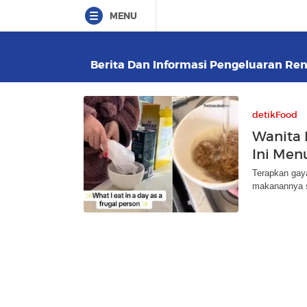
MENU
Berita Dan Informasi Pengeluaran Rend
detikFood
Wanita 
Ini Me
Terapkan gay
makanannya s