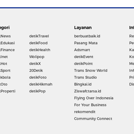
egori
Layanan
In
kNews
detikTravel
berbuatbaik.id
Re
kEdukasi
detikFood
Pasang Mata
Pe
kFinance
detikHealth
Adsmart
Ka
kInet
Wolipop
detikEvent
Ko
kHot
detikX
detikPoint
Me
kSport
20Detik
Trans Snow World
In
kbola
detikFoto
Trans Studio
Pr
kOto
detikHikmah
Bingkai.id
Di
kProperti
detikPop
Ziswafctarsa.id
Flying Over Indonesia
For Your Business
rekomendit
Community Connect