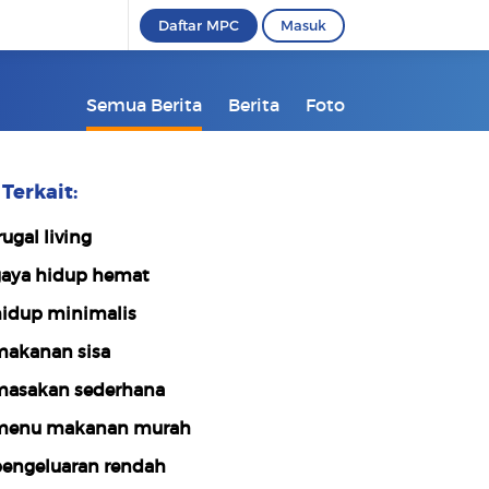
Daftar MPC
Masuk
Semua Berita
Berita
Foto
Terkait:
rugal living
aya hidup hemat
idup minimalis
akanan sisa
asakan sederhana
enu makanan murah
engeluaran rendah