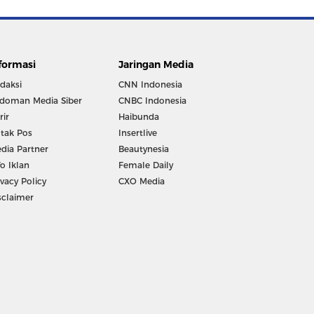
formasi
Jaringan Media
daksi
CNN Indonesia
doman Media Siber
CNBC Indonesia
rir
Haibunda
tak Pos
Insertlive
dia Partner
Beautynesia
fo Iklan
Female Daily
ivacy Policy
CXO Media
sclaimer