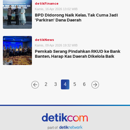
detikFinance
Kamis, 16 Apr 2026 13:02 WIB
BPD Didorong Naik Kelas, Tak Cuma Jadi
'Parkiran' Dana Daerah
detikNews
Kamis, 09 Apr 2026 19:32 WIB
Pemkab Serang Pindahkan RKUD ke Bank
Banten, Harap Kas Daerah Dikelola Baik
2
3
4
5
6
part of