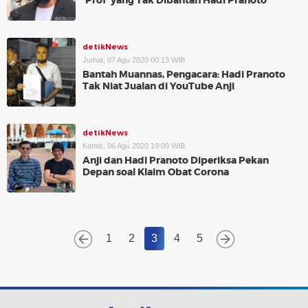
'Prof' yang Tak Dibantah Hadi Pranoto
detikNews
Jumat, 07 Agu 2020 00:13 WIB
Bantah Muannas, Pengacara: Hadi Pranoto
Tak Niat Jualan di YouTube Anji
detikNews
Kamis, 06 Agu 2020 19:09 WIB
Anji dan Hadi Pranoto Diperiksa Pekan
Depan soal Klaim Obat Corona
1
2
3
4
5