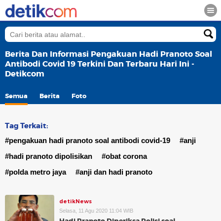
Berita Dan Informasi Pengakuan Hadi Pranoto Soal
Antibodi Covid 19 Terkini Dan Terbaru Hari Ini -
Detikcom
Semua
Berita
Foto
Tag Terkait:
#pengakuan hadi pranoto soal antibodi covid-19
#anji
#hadi pranoto dipolisikan
#obat corona
#polda metro jaya
#anji dan hadi pranoto
detikNews
Selasa, 11 Agu 2020 11:04 WIB