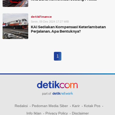
detikFinance
Senin, 09 Des 2024 17:27 WIB
KAI Sediakan Kompensasi Keterlambatan
Perjalanan, Apa Bentuknya?
1
part of
Redaksi
Pedoman Media Siber
Karir
Kotak Pos
Info Iklan
Privacy Policy
Disclaimer