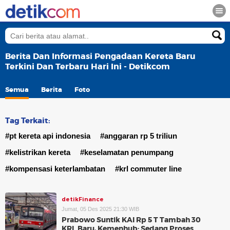
Berita Dan Informasi Pengadaan Kereta Baru
Terkini Dan Terbaru Hari Ini - Detikcom
Semua
Berita
Foto
Tag Terkait:
#pt kereta api indonesia
#anggaran rp 5 triliun
#kelistrikan kereta
#keselamatan penumpang
#kompensasi keterlambatan
#krl commuter line
detikFinance
Jumat, 05 Des 2025 21:30 WIB
Prabowo Suntik KAI Rp 5 T Tambah 30
KRL Baru, Kemenhub: Sedang Proses