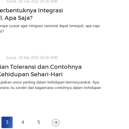
Jumat, 03 Jun 2022 20:30 WIB
Terbentuknya Integrasi
l, Apa Saja?
rapa syarat agar integrasi nasional dapat terwujud, apa saja
ut?
Jumat, 20 Mei 2022 09:30 WIB
ian Toleransi dan Contohnya
ehidupan Sehari-Hari
rupakan unsur penting dalam kehidupan bermasyarakat. Apa
leransi itu sendiri dan bagaimana contohnya dalam kehidupan
3
4
5