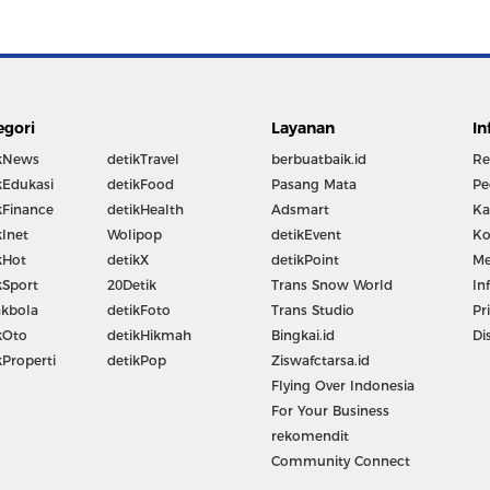
egori
Layanan
In
kNews
detikTravel
berbuatbaik.id
Re
kEdukasi
detikFood
Pasang Mata
Pe
kFinance
detikHealth
Adsmart
Ka
kInet
Wolipop
detikEvent
Ko
kHot
detikX
detikPoint
Me
kSport
20Detik
Trans Snow World
In
kbola
detikFoto
Trans Studio
Pr
kOto
detikHikmah
Bingkai.id
Di
kProperti
detikPop
Ziswafctarsa.id
Flying Over Indonesia
For Your Business
rekomendit
Community Connect