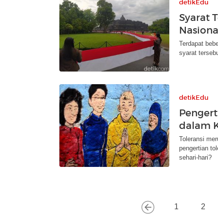
detikEdu
Syarat 
Nasiona
Terdapat bebe
syarat terseb
detikEdu
Pengert
dalam K
Toleransi me
pengertian to
sehari-hari?
1
2