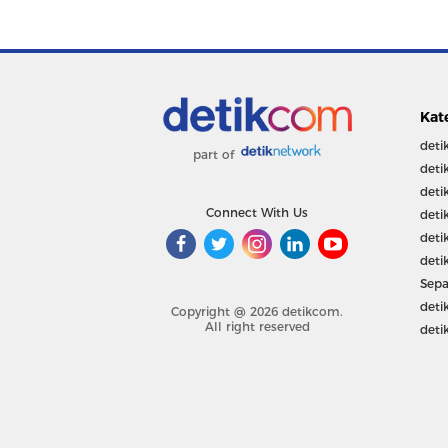
Kat
deti
part of
deti
deti
Connect With Us
deti
deti
deti
Sepa
deti
Copyright @ 2026 detikcom.
All right reserved
deti