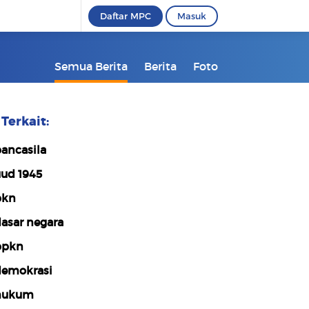
Daftar MPC
Masuk
Semua Berita
Berita
Foto
Terkait:
ancasila
ud 1945
pkn
asar negara
ppkn
emokrasi
hukum