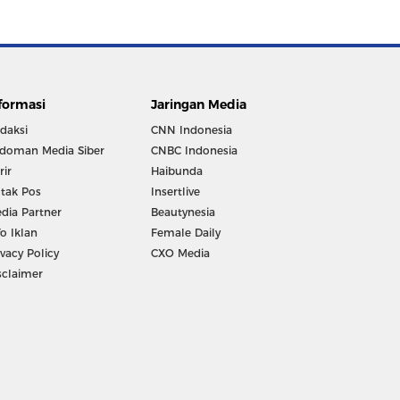
formasi
Jaringan Media
daksi
CNN Indonesia
doman Media Siber
CNBC Indonesia
rir
Haibunda
tak Pos
Insertlive
dia Partner
Beautynesia
fo Iklan
Female Daily
ivacy Policy
CXO Media
sclaimer