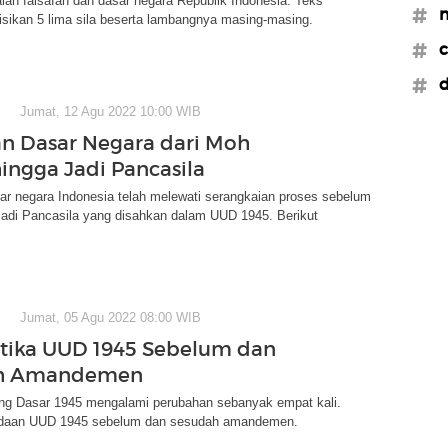
lah falsafah dan dasar negara Republik Indonesia. Teks
#n
isikan 5 lima sila beserta lambangnya masing-masing.
#c
#d
Jumat, 12 Agu 2022 10:00 WIB
 Dasar Negara dari Moh
ingga Jadi Pancasila
r negara Indonesia telah melewati serangkaian proses sebelum
jadi Pancasila yang disahkan dalam UUD 1945. Berikut
Jumat, 05 Agu 2022 08:00 WIB
tika UUD 1945 Sebelum dan
h Amandemen
g Dasar 1945 mengalami perubahan sebanyak empat kali.
edaan UUD 1945 sebelum dan sesudah amandemen.