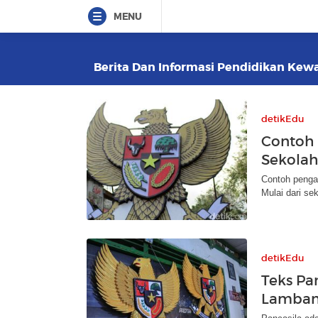
MENU
Berita Dan Informasi Pendidikan Kewa
detikEdu
Contoh 
Sekolah
Contoh pengam
Mulai dari se
detikEdu
Teks Pan
Lambang