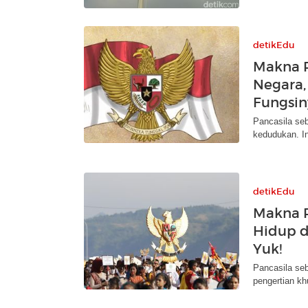
detikEdu
Makna P
Negara,
Fungsin
Pancasila se
kedudukan. In
detikEdu
Makna P
Hidup da
Yuk!
Pancasila se
pengertian kh