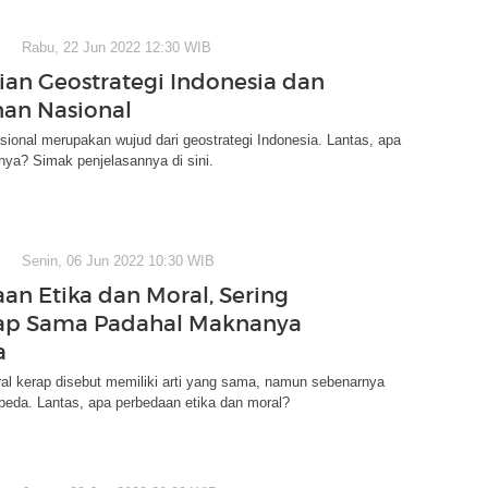
Rabu, 22 Jun 2022 12:30 WIB
ian Geostrategi Indonesia dan
an Nasional
ional merupakan wujud dari geostrategi Indonesia. Lantas, apa
ya? Simak penjelasannya di sini.
Senin, 06 Jun 2022 10:30 WIB
an Etika dan Moral, Sering
ap Sama Padahal Maknanya
a
al kerap disebut memiliki arti yang sama, namun sebenarnya
beda. Lantas, apa perbedaan etika dan moral?