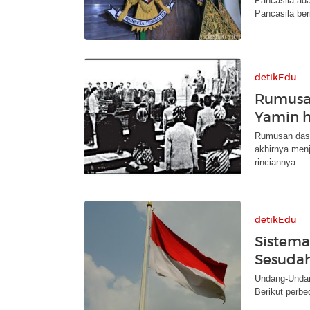
Pancasila ada
Pancasila ber
detikEdu
Rumusan
Yamin h
Rumusan dasa
akhirnya men
rinciannya.
detikEdu
Sistema
Sesuda
Undang-Undan
Berikut perb