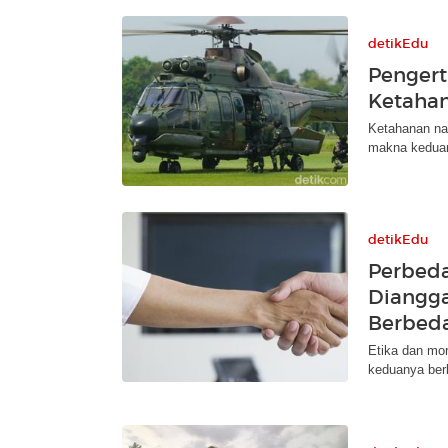
detikEdu
Pengert
Ketahan
Ketahanan nas
makna keduan
detikEdu
Perbeda
Diangg
Berbed
Etika dan mor
keduanya ber