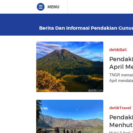
MENU
Berita Dan Informasi Pendakian Gunung
detikBali
Pendaki
April M
TNGR memasti
April mendata
detikTravel
Pendaki
Menhut 