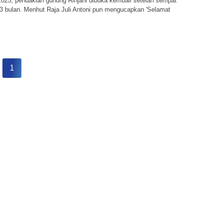
 2025, pendakian gunung Rinjani dibuka kembali setelah sempat
3 bulan. Menhut Raja Juli Antoni pun mengucapkan 'Selamat
1