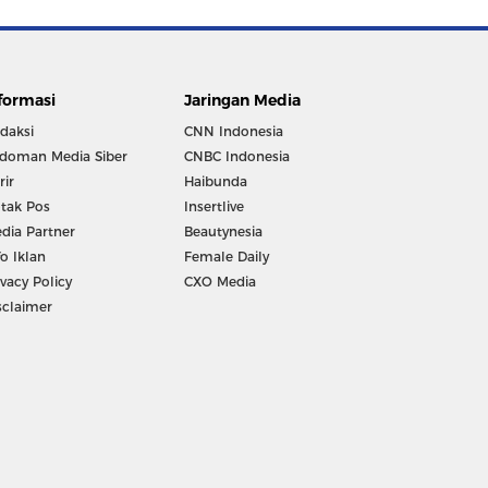
formasi
Jaringan Media
daksi
CNN Indonesia
doman Media Siber
CNBC Indonesia
rir
Haibunda
tak Pos
Insertlive
dia Partner
Beautynesia
fo Iklan
Female Daily
ivacy Policy
CXO Media
sclaimer