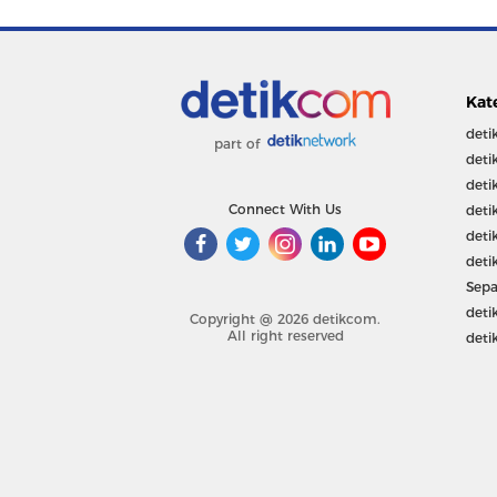
Kat
deti
part of
deti
deti
Connect With Us
deti
deti
deti
Sepa
deti
Copyright @ 2026 detikcom.
All right reserved
deti