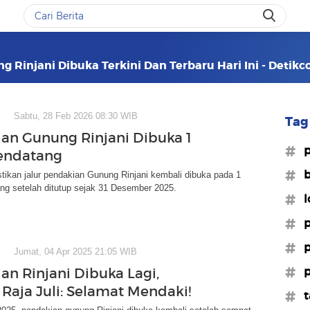
 Rinjani Dibuka Terkini Dan Terbaru Hari Ini - Detik
Sabtu, 28 Feb 2026 08:30 WIB
Tag 
an Gunung Rinjani Dibuka 1
#p
endatang
#b
kan jalur pendakian Gunung Rinjani kembali dibuka pada 1
ng setelah ditutup sejak 31 Desember 2025.
#l
#p
#p
Jumat, 04 Apr 2025 21:05 WIB
#p
an Rinjani Dibuka Lagi,
Raja Juli: Selamat Mendaki!
#t