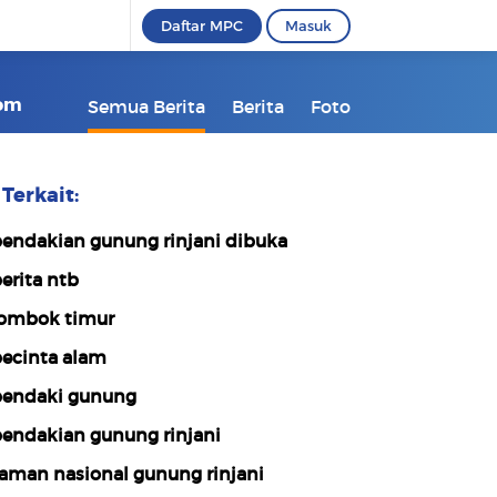
Daftar MPC
Masuk
com
Semua Berita
Berita
Foto
Terkait:
endakian gunung rinjani dibuka
erita ntb
ombok timur
ecinta alam
endaki gunung
endakian gunung rinjani
aman nasional gunung rinjani