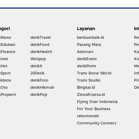
egori
Layanan
In
kNews
detikTravel
berbuatbaik.id
Re
kEdukasi
detikFood
Pasang Mata
Pe
kFinance
detikHealth
Adsmart
Ka
kInet
Wolipop
detikEvent
Ko
kHot
detikX
detikPoint
Me
kSport
20Detik
Trans Snow World
In
kbola
detikFoto
Trans Studio
Pr
kOto
detikHikmah
Bingkai.id
Di
kProperti
detikPop
Ziswafctarsa.id
Flying Over Indonesia
For Your Business
rekomendit
Community Connect