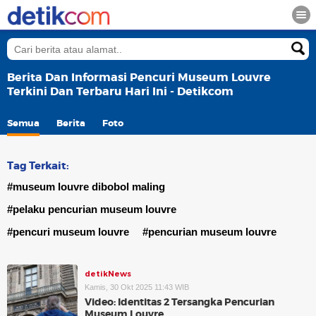
Berita Dan Informasi Pencuri Museum Louvre
Terkini Dan Terbaru Hari Ini - Detikcom
Semua
Berita
Foto
Tag Terkait:
#museum louvre dibobol maling
#pelaku pencurian museum louvre
#pencuri museum louvre
#pencurian museum louvre
detikNews
Kamis, 30 Okt 2025 11:43 WIB
Video: Identitas 2 Tersangka Pencurian
Museum Louvre