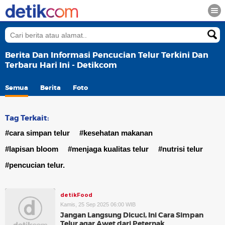
Berita Dan Informasi Pencucian Telur Terkini Dan
Terbaru Hari Ini - Detikcom
Semua
Berita
Foto
Tag Terkait:
#cara simpan telur
#kesehatan makanan
#lapisan bloom
#menjaga kualitas telur
#nutrisi telur
#pencucian telur.
detikFood
Kamis, 25 Sep 2025 06:00 WIB
Jangan Langsung Dicuci, Ini Cara Simpan
Telur agar Awet dari Peternak