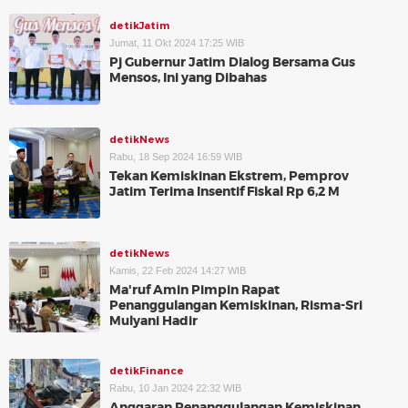
detikJatim
Jumat, 11 Okt 2024 17:25 WIB
Pj Gubernur Jatim Dialog Bersama Gus
Mensos, Ini yang Dibahas
detikNews
Rabu, 18 Sep 2024 16:59 WIB
Tekan Kemiskinan Ekstrem, Pemprov
Jatim Terima Insentif Fiskal Rp 6,2 M
detikNews
Kamis, 22 Feb 2024 14:27 WIB
Ma'ruf Amin Pimpin Rapat
Penanggulangan Kemiskinan, Risma-Sri
Mulyani Hadir
detikFinance
Rabu, 10 Jan 2024 22:32 WIB
Anggaran Penanggulangan Kemiskinan