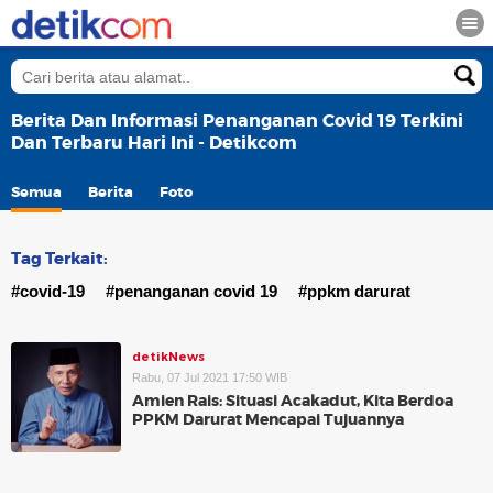
Berita Dan Informasi Penanganan Covid 19 Terkini
Dan Terbaru Hari Ini - Detikcom
Semua
Berita
Foto
Tag Terkait:
#covid-19
#penanganan covid 19
#ppkm darurat
detikNews
Rabu, 07 Jul 2021 17:50 WIB
Amien Rais: Situasi Acakadut, Kita Berdoa
PPKM Darurat Mencapai Tujuannya