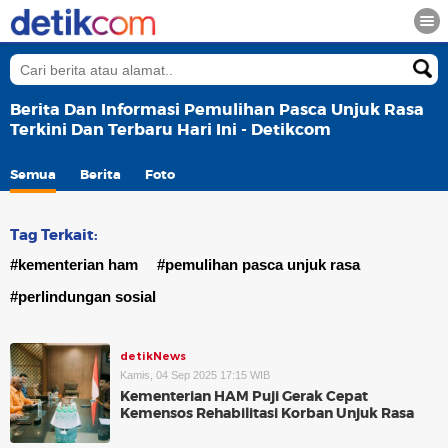
Berita Dan Informasi Pemulihan Pasca Unjuk Rasa
Terkini Dan Terbaru Hari Ini - Detikcom
Semua
Berita
Foto
Tag Terkait:
#kementerian ham
#pemulihan pasca unjuk rasa
#perlindungan sosial
detikNews
Kamis, 04 Sep 2025 17:15 WIB
Kementerian HAM Puji Gerak Cepat
Kemensos Rehabilitasi Korban Unjuk Rasa