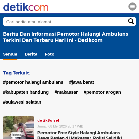
Berita Dan Informasi Pemotor Halangi Ambulans
Terkini Dan Terbaru Hari Ini - Detikcom
Semua
Berita
Foto
Tag Terkait:
#pemotor halangi ambulans
#jawa barat
#kabupaten bandung
#makassar
#pemotor arogan
#sulawesi selatan
detikSulsel
Jumat, 08 Mei 2026 20:17 WIB
Pemotor Free Style Halangi Ambulans
Bawa Pasien di Makassar, Polisi Selidiki