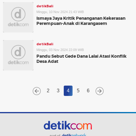
detikBali
Minggu, 10 Nov 2024 21:43 WIB
Ismaya Jaya Kritik Penanganan Kekerasan
Perempuan-Anak di Karangasem
detikBali
Minggu, 03 Nov 2024 22:09 WIB
Pandu Sebut Gede Dana Lalai Atasi Konflik
Desa Adat
2
3
4
5
6
part of