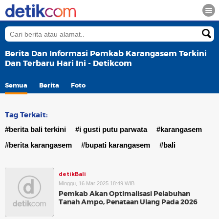
Berita Dan Informasi Pemkab Karangasem Terkini
Dan Terbaru Hari Ini - Detikcom
Semua
Berita
Foto
Tag Terkait:
#berita bali terkini
#i gusti putu parwata
#karangasem
#berita karangasem
#bupati karangasem
#bali
detikBali
Minggu, 16 Mar 2025 18:49 WIB
Pemkab Akan Optimalisasi Pelabuhan
Tanah Ampo, Penataan Ulang Pada 2026