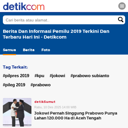
Berita Dan Informasi Pemilu 2019 Terkini Dan
Terbaru Hari Ini - Detikcom
Semua
Berita
Foto
Tag Terkait:
#pilpres 2019
#kpu
#jokowi
#prabowo subianto
#pileg 2019
#prabowo
detikSumut
Rabu, 10 Des 2025 14:00 WIB
Jokowi Pernah Singgung Prabowo Punya
Lahan 120.000 Ha di Aceh Tengah