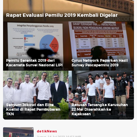
Rapat Evaluasi Pemilu 2019 Kembali Digelar
Pemilu Serentak 2019 dari
Cyrus Network Paparkan Hasil
Kacamata Survei Nasional LIPI
Survey Pascapemilu 2019
Senyum Jokowi dan Elite
Ratusan Tersangka Kerusuhan
Koalisi di Rapat Pembubaran
22 Mei Diserahkan ke
TKN
Kejaksaan
detikNews