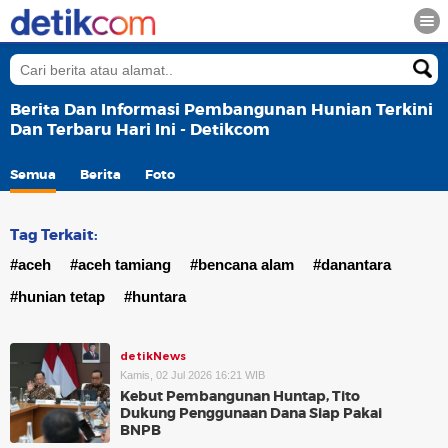
Berita Dan Informasi Pembangunan Hunian Terkini
Dan Terbaru Hari Ini - Detikcom
Semua
Berita
Foto
Tag Terkait:
#aceh
#aceh tamiang
#bencana alam
#danantara
#hunian tetap
#huntara
detikNews
Kamis, 02 Jul 2026 16:21 WIB
Kebut Pembangunan Huntap, Tito
Dukung Penggunaan Dana Siap Pakai
BNPB