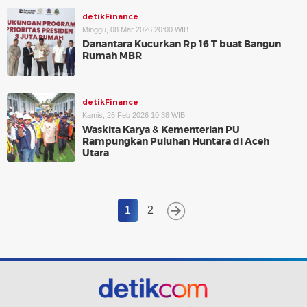
detikFinance
Minggu, 08 Mar 2026 20:00 WIB
Danantara Kucurkan Rp 16 T buat Bangun
Rumah MBR
detikFinance
Kamis, 26 Feb 2026 10:38 WIB
Waskita Karya & Kementerian PU
Rampungkan Puluhan Huntara di Aceh
Utara
1
2