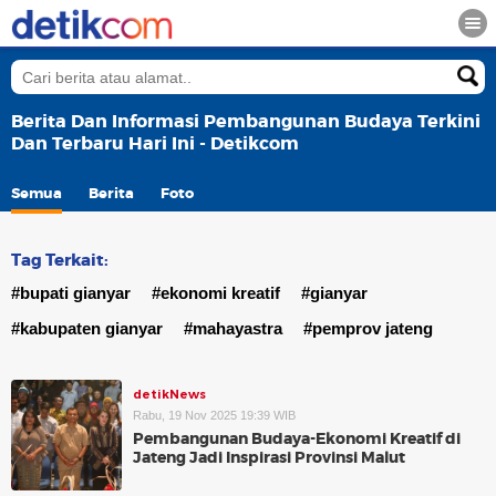
Berita Dan Informasi Pembangunan Budaya Terkini
Dan Terbaru Hari Ini - Detikcom
Semua
Berita
Foto
Tag Terkait:
#bupati gianyar
#ekonomi kreatif
#gianyar
#kabupaten gianyar
#mahayastra
#pemprov jateng
detikNews
Rabu, 19 Nov 2025 19:39 WIB
Pembangunan Budaya-Ekonomi Kreatif di
Jateng Jadi Inspirasi Provinsi Malut