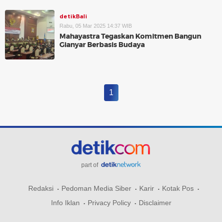
detikBali
Rabu, 05 Mar 2025 14:37 WIB
Mahayastra Tegaskan Komitmen Bangun
Gianyar Berbasis Budaya
1
part of
Redaksi
Pedoman Media Siber
Karir
Kotak Pos
Info Iklan
Privacy Policy
Disclaimer