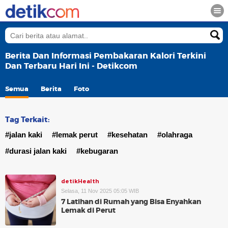
Berita Dan Informasi Pembakaran Kalori Terkini
Dan Terbaru Hari Ini - Detikcom
Semua
Berita
Foto
Tag Terkait:
#jalan kaki
#lemak perut
#kesehatan
#olahraga
#durasi jalan kaki
#kebugaran
detikHealth
Selasa, 11 Nov 2025 05:05 WIB
7 Latihan di Rumah yang Bisa Enyahkan
Lemak di Perut