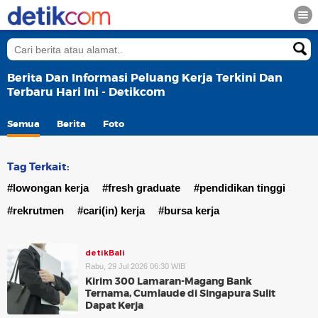
Berita Dan Informasi Peluang Kerja Terkini Dan
Terbaru Hari Ini - Detikcom
Semua
Berita
Foto
Tag Terkait:
#lowongan kerja
#fresh graduate
#pendidikan tinggi
#rekrutmen
#cari(in) kerja
#bursa kerja
detikBali
Rabu, 29 Jul 2026 06:30 WIB
Kirim 300 Lamaran-Magang Bank
Ternama, Cumlaude di Singapura Sulit
Dapat Kerja