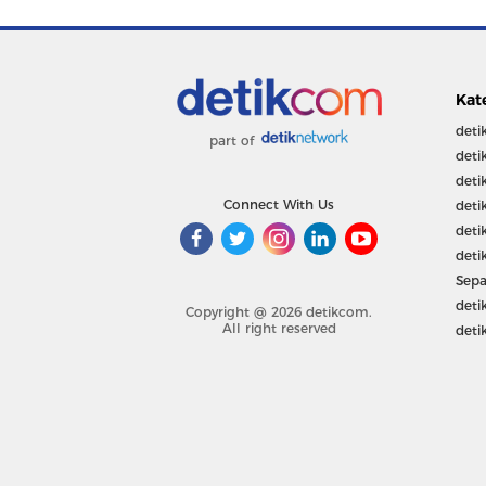
Kat
deti
part of
deti
deti
Connect With Us
deti
deti
deti
Sepa
deti
Copyright @ 2026 detikcom.
All right reserved
deti