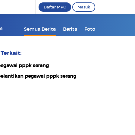
Daftar MPC
Masuk
om
Semua Berita
Berita
Foto
Terkait:
egawai pppk serang
elantikan pegawai pppk serang