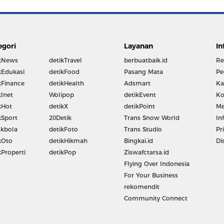
egori
Layanan
In
kNews
detikTravel
berbuatbaik.id
Re
kEdukasi
detikFood
Pasang Mata
Pe
kFinance
detikHealth
Adsmart
Ka
kInet
Wolipop
detikEvent
Ko
kHot
detikX
detikPoint
Me
kSport
20Detik
Trans Snow World
In
kbola
detikFoto
Trans Studio
Pr
kOto
detikHikmah
Bingkai.id
Di
kProperti
detikPop
Ziswafctarsa.id
Flying Over Indonesia
For Your Business
rekomendit
Community Connect