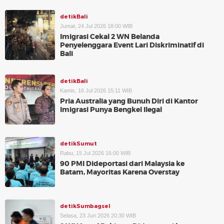
detikBali
Jumat, 24 Jul 2026 18:00 WIB
Imigrasi Cekal 2 WN Belanda
Penyelenggara Event Lari Diskriminatif di
Bali
detikBali
Kamis, 16 Jul 2026 15:11 WIB
Pria Australia yang Bunuh Diri di Kantor
Imigrasi Punya Bengkel Ilegal
detikSumut
Rabu, 15 Jul 2026 16:00 WIB
90 PMI Dideportasi dari Malaysia ke
Batam, Mayoritas Karena Overstay
detikSumbagsel
Selasa, 23 Jun 2026 20:30 WIB