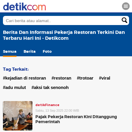
Berita Dan Informasi Pekerja Restoran Terkini Dan
Terbaru Hari Ini - Detikcom
Semua
Berita
Foto
Tag Terkait:
#kejadian di restoran
#restoran
#trotoar
#viral
#adu mulut
#aksi tak senonoh
detikFinance
Sabtu, 13 Sep 2025 22:00 WIB
Pajak Pekerja Restoran Kini Ditanggung
Pemerintah