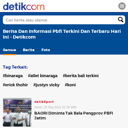
Berita Dan Informasi Pbfi Terkini Dan Terbaru Hari
Ini - Detikcom
Semua
Berita
Foto
Tag Terkait:
#binaraga
#atlet binaraga
#berita bali terkini
#erick thohir
#justyn vicky
#koni
detikSport
Senin, 20 Sep 2021 01:28 WIB
BAORI Diminta Tak Bela Pengprov PBFI
Jatim