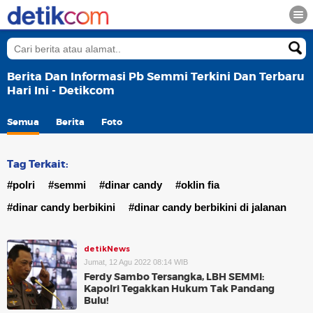
Berita Dan Informasi Pb Semmi Terkini Dan Terbaru
Hari Ini - Detikcom
Semua
Berita
Foto
Tag Terkait:
#polri
#semmi
#dinar candy
#oklin fia
#dinar candy berbikini
#dinar candy berbikini di jalanan
detikNews
Jumat, 12 Agu 2022 08:14 WIB
Ferdy Sambo Tersangka, LBH SEMMI:
Kapolri Tegakkan Hukum Tak Pandang
Bulu!