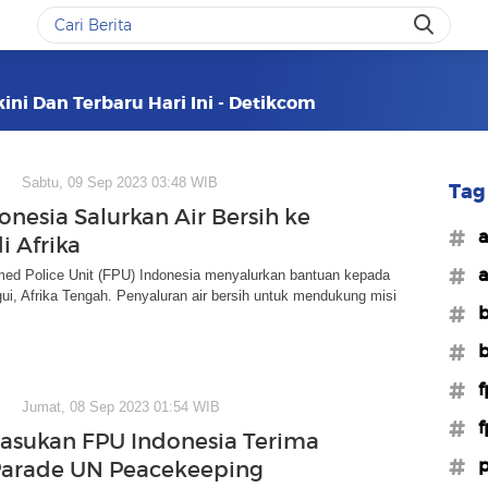
ini Dan Terbaru Hari Ini - Detikcom
Sabtu, 09 Sep 2023 03:48 WIB
Tag 
onesia Salurkan Air Bersih ke
#a
i Afrika
#a
ed Police Unit (FPU) Indonesia menyalurkan bantuan kepada
ui, Afrika Tengah. Penyaluran air bersih untuk mendukung misi
#b
#b
#f
Jumat, 08 Sep 2023 01:54 WIB
#f
Pasukan FPU Indonesia Terima
#
Parade UN Peacekeeping