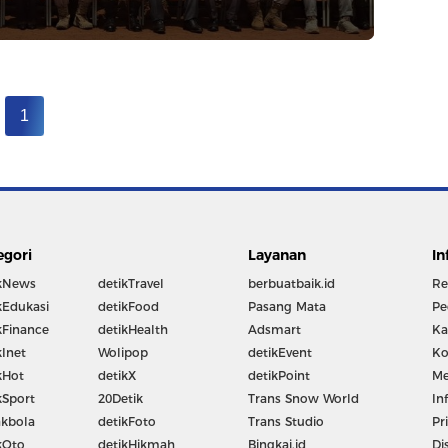
1
egori
Layanan
In
kNews
detikTravel
berbuatbaik.id
Re
kEdukasi
detikFood
Pasang Mata
Pe
kFinance
detikHealth
Adsmart
Ka
kInet
Wolipop
detikEvent
Ko
kHot
detikX
detikPoint
Me
kSport
20Detik
Trans Snow World
In
kbola
detikFoto
Trans Studio
Pr
kOto
detikHikmah
Bingkai.id
Di