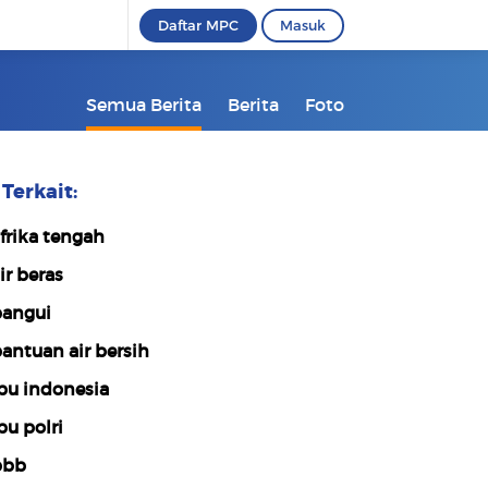
Daftar MPC
Masuk
Semua Berita
Berita
Foto
Terkait:
frika tengah
ir beras
angui
antuan air bersih
pu indonesia
pu polri
pbb