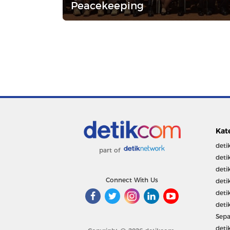
Peacekeeping
Kat
deti
part of
deti
deti
Connect With Us
deti
deti
deti
Sepa
deti