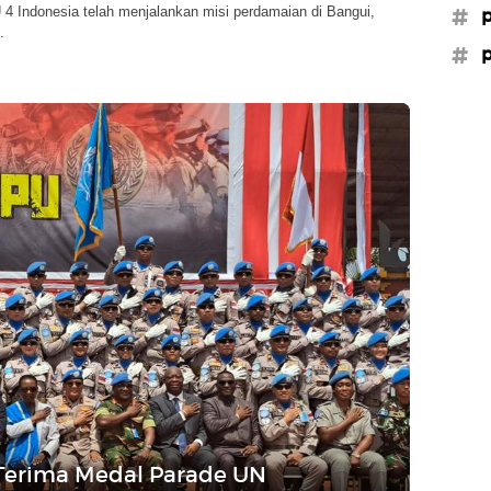
4 Indonesia telah menjalankan misi perdamaian di Bangui,
#p
.
#p
 Terima Medal Parade UN