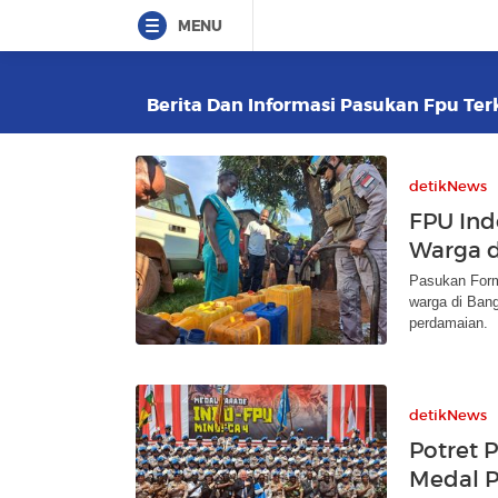
MENU
Berita Dan Informasi Pasukan Fpu Terk
detikNews
FPU Ind
Warga d
Pasukan Form
warga di Bang
perdamaian.
detikNews
Potret 
Medal 