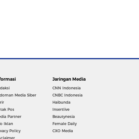
formasi
Jaringan Media
daksi
CNN Indonesia
doman Media Siber
CNBC Indonesia
rir
Haibunda
tak Pos
Insertlive
dia Partner
Beautynesia
fo Iklan
Female Daily
ivacy Policy
CXO Media
sclaimer